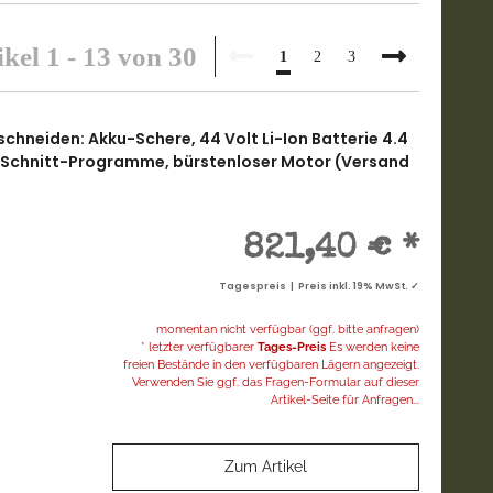
ikel 1 - 13 von 30
1
2
3
hneiden: Akku-Schere, 44 Volt Li-Ion Batterie 4.4
2 Schnitt-Programme, bürstenloser Motor (Versand
821,40 €
*
Tagespreis | Preis inkl. 19% MwSt. ✓
momentan nicht verfügbar (ggf. bitte anfragen)
* letzter verfügbarer
Tages-Preis
Es werden keine
freien Bestände in den verfügbaren Lägern angezeigt.
Verwenden Sie ggf. das Fragen-Formular auf dieser
Artikel-Seite für Anfragen...
Zum Artikel