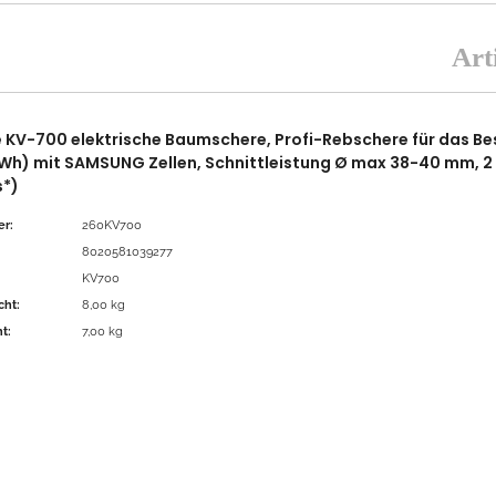
Art
KV-700 elektrische Baumschere, Profi-Rebschere für das Besc
 Wh) mit SAMSUNG Zellen, Schnittleistung Ø max 38-40 mm, 
s*)
r:
260KV700
8020581039277
KV700
ht:
8,00 kg
t:
7,00 kg