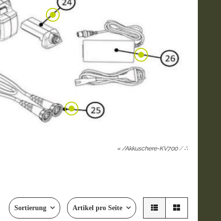
« /Akkuschere-KV700
/
∴
Sortierung
Artikel pro Seite