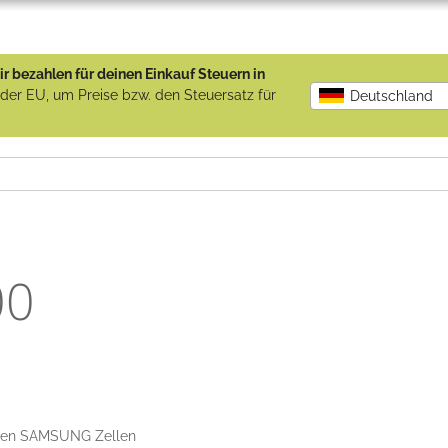
r bezahlen für deinen Einkauf Steuern in
b der EU, um Preise bzw. den Steuersatz für
Deutschland
00
tigen SAMSUNG Zellen