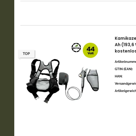
Kamikaze 
Ah (193,6
kostenlo
TOP
Artikelnumme
GTIN (EAN):
HAN:
Versandgewic
Artikelgewich