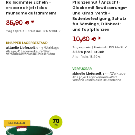
Rollsammler Eicheln -
Pflanzenhut / Anzucht-
erspare dir jetzt das
Glocke mit Bewässerungs-
mühsame aufsammeln!
und Klima-Ventil +
Bodenbefestigung, Schutz
35,90 €
*
für Sämlinge, Frühbeet-
und Topfpflanzen
Tagespreis | Preis inkl. 19% MwSt. ✓
10,60 €
*
KNAPPER LAGERBESTAND
aktuelle Lieferzeit
: 1 - 3 Werktage
Tagespreis | Preis inkl. 19% MwSt. ✓
3,53 € pro 1 Stück
Ab 250,-€ Lagerverkaufs-Wert
Versand kostenlos in Deutschland
Alter Preis:
18,40 €
VERFÜGBAR
aktuelle Lieferzeit
: 1 - 3 Werktage
Ab 250,-€ Lagerverkaufs-Wert
Versand kostenlos in Deutschland
BESTSELLER