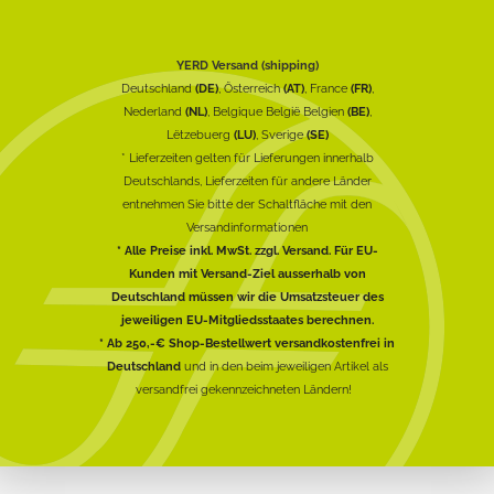
YERD Versand (shipping)
Deutschland
(DE)
, Österreich
(AT)
, France
(FR)
,
Nederland
(NL)
, Belgique België Belgien
(BE)
,
Lëtzebuerg
(LU)
, Sverige
(SE)
* Lieferzeiten gelten für Lieferungen innerhalb
Deutschlands, Lieferzeiten für andere Länder
entnehmen Sie bitte der Schaltfläche mit den
Versandinformationen
* Alle Preise inkl. MwSt. zzgl. Versand. Für EU-
Kunden mit Versand-Ziel ausserhalb von
Deutschland müssen wir die Umsatzsteuer des
jeweiligen EU-Mitgliedsstaates berechnen.
* Ab 250,-€ Shop-Bestellwert versandkostenfrei in
Deutschland
und in den beim jeweiligen Artikel als
versandfrei gekennzeichneten Ländern!