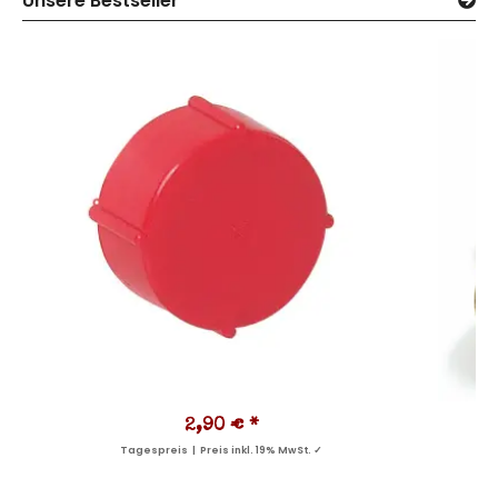
Unsere Bestseller
2,90 €
*
Tagespreis | Preis inkl. 19% MwSt. ✓