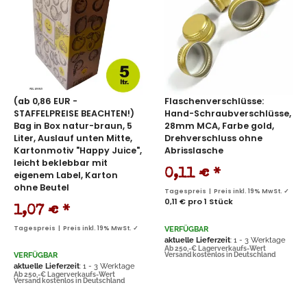
(ab 0,86 EUR -
Flaschenverschlüsse:
STAFFELPREISE BEACHTEN!)
Hand-Schraubverschlüsse,
Bag in Box natur-braun, 5
28mm MCA, Farbe gold,
Liter, Auslauf unten Mitte,
Drehverschluss ohne
Kartonmotiv "Happy Juice",
Abrisslasche
leicht beklebbar mit
0,11 €
*
eigenem Label, Karton
ohne Beutel
Tagespreis | Preis inkl. 19% MwSt. ✓
0,11 € pro 1 Stück
1,07 €
*
Tagespreis | Preis inkl. 19% MwSt. ✓
VERFÜGBAR
aktuelle Lieferzeit
: 1 - 3 Werktage
Ab 250,-€ Lagerverkaufs-Wert
VERFÜGBAR
Versand kostenlos in Deutschland
aktuelle Lieferzeit
: 1 - 3 Werktage
Ab 250,-€ Lagerverkaufs-Wert
Versand kostenlos in Deutschland