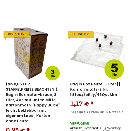
BESTSELLER
BESTSELLER
(ab 0,65 EUR -
Bag in Box Beutel 5 Liter | |
STAFFELPREISE BEACHTEN!)
Konformitäts-Erkl.
Bag in Box natur-braun, 3
https://bit.ly/45QcJMm
Liter, Auslauf unten Mitte,
1,17 €
*
Kartonmotiv "Happy Juice",
leicht beklebbar mit
Tagespreis | Preis inkl. 19% MwSt. ✓
eigenem Label, Karton
ohne Beutel
VERFÜGBAR
aktuelle Lieferzeit
: 1 - 3 Werktage