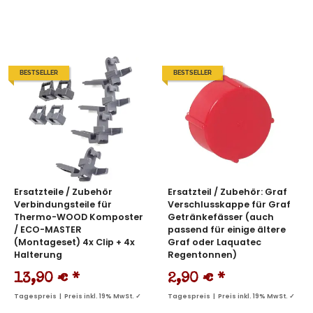
BESTSELLER
BESTSELLER
Ersatzteile / Zubehör
Ersatzteil / Zubehör: Graf
Verbindungsteile für
Verschlusskappe für Graf
Thermo-WOOD Komposter
Getränkefässer (auch
/ ECO-MASTER
passend für einige ältere
(Montageset) 4x Clip + 4x
Graf oder Laquatec
Halterung
Regentonnen)
13,90 €
*
2,90 €
*
Tagespreis | Preis inkl. 19% MwSt. ✓
Tagespreis | Preis inkl. 19% MwSt. ✓