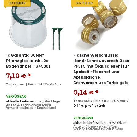
BESTSELLER
BESTSELLER
1x Garantia SUNNY
Flaschenverschlüsse:
Pflanzglocke inkl. 2x
Hand-Schraubverschlüsse
Bodenanker - 645061
PP31.5 mit Ölausgießer (für
Speiseöl-Flasche) und
7,10 €
*
Abrisslasche,
Drehverschluss Farbe gold
Tagespreis | Preis inkl. 19% MwSt. ✓
0,14 €
*
VERFÜGBAR
aktuelle Lieferzeit
: 1 - 3 Werktage
Tagespreis | Preis inkl. 19% MwSt. ✓
0,14 € pro 1 Stück
Ab 250,-€ Lagerverkaufs-Wert
Versand kostenlos in Deutschland
VERFÜGBAR
aktuelle Lieferzeit
: 1 - 3 Werktage
Ab 250,-€ Lagerverkaufs-Wert
Versand kostenlos in Deutschland