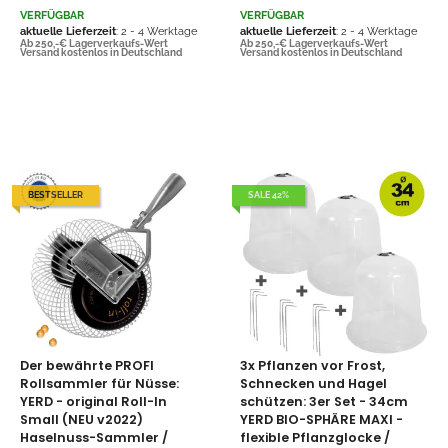
VERFÜGBAR
VERFÜGBAR
aktuelle Lieferzeit
: 2 - 4 Werktage
aktuelle Lieferzeit
: 2 - 4 Werktage
Ab 250,-€ Lagerverkaufs-Wert
Ab 250,-€ Lagerverkaufs-Wert
Versand kostenlos in Deutschland
Versand kostenlos in Deutschland
BESTSELLER
SALE 42%
Der bewährte PROFI
3x Pflanzen vor Frost,
Rollsammler für Nüsse:
Schnecken und Hagel
YERD - original Roll-In
schützen: 3er Set - 34cm
Small (NEU v2022)
YERD BIO-SPHÄRE MAXI -
Haselnuss-Sammler /
flexible Pflanzglocke /