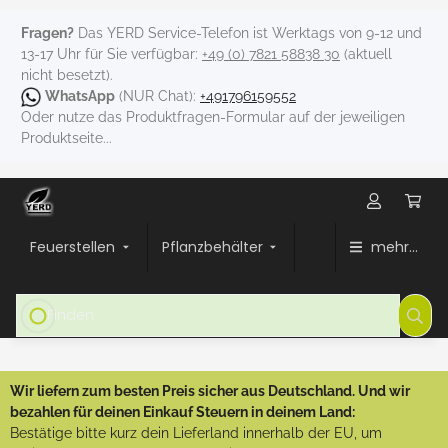
Fragen?
Das YERD Service-Telefon ist Werktags von 9-12 und
13-17 Uhr für Sie verfügbar:
+49 (0) 7821 58838 30
(aktuell
nicht besetzt).
WhatsApp
(NUR Chat):
+491796159552
Oder nutze das Produktfragen-Formular auf der jeweiligen
Produktseite...
Feuerstellen
Pflanzbehälter
mehr...
Wir liefern zum besten Preis sicher aus Deutschland. Und wir
bezahlen für deinen Einkauf Steuern in deinem Land:
Bestätige bitte kurz dein Lieferland innerhalb der EU, um