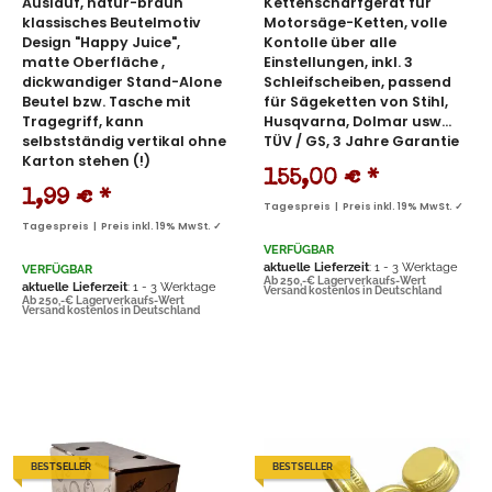
Auslauf, natur-braun
Kettenschärfgerät für
klassisches Beutelmotiv
Motorsäge-Ketten, volle
Design "Happy Juice",
Kontolle über alle
matte Oberfläche ,
Einstellungen, inkl. 3
dickwandiger Stand-Alone
Schleifscheiben, passend
Beutel bzw. Tasche mit
für Sägeketten von Stihl,
Tragegriff, kann
Husqvarna, Dolmar usw...
selbstständig vertikal ohne
TÜV / GS, 3 Jahre Garantie
Karton stehen (!)
155,00 €
*
1,99 €
*
Tagespreis | Preis inkl. 19% MwSt. ✓
Tagespreis | Preis inkl. 19% MwSt. ✓
VERFÜGBAR
aktuelle Lieferzeit
: 1 - 3 Werktage
VERFÜGBAR
Ab 250,-€ Lagerverkaufs-Wert
aktuelle Lieferzeit
: 1 - 3 Werktage
Versand kostenlos in Deutschland
Ab 250,-€ Lagerverkaufs-Wert
Versand kostenlos in Deutschland
BESTSELLER
BESTSELLER