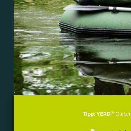
®
Tipp:
YERD
Garten