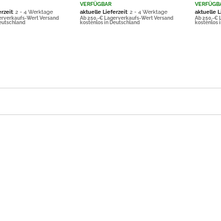
VERFÜGBAR
VERFÜGB
erzeit
: 2 - 4 Werktage
aktuelle Lieferzeit
: 2 - 4 Werktage
aktuelle L
erverkaufs-Wert Versand
Ab 250,-€ Lagerverkaufs-Wert Versand
Ab 250,-€ 
Deutschland
kostenlos in Deutschland
kostenlos 