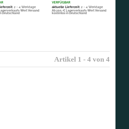
AR
VERFÜGBAR
ieferzeit
: 2 - 4 Werktage
aktuelle Lieferzeit
: 2 - 4 Werktage
Lagerverkaufs-Wert Versand
Ab 250,-€ Lagerverkaufs-Wert Versand
in Deutschland
kostenlos in Deutschland
Artikel 1 - 4 von 4