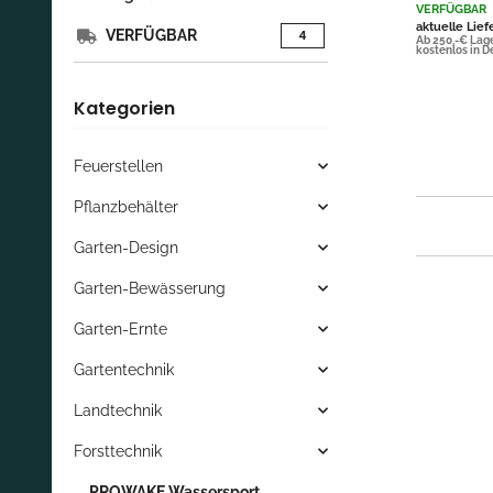
VERFÜGBAR
aktuelle Lief
VERFÜGBAR
Artikel gefunden
4
Ab 250,-€ Lag
kostenlos in 
Kategorien
Feuerstellen
Pflanzbehälter
Garten-Design
Garten-Bewässerung
Garten-Ernte
Gartentechnik
Landtechnik
Forsttechnik
__PROWAKE Wassersport