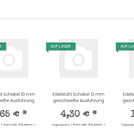
R
AUF LAGER
AUF LA
hl Schäkel 10 mm
Edelstahl Schäkel 12 mm
Edel
5 €
*
155,00 €
*
1,07 €
*
0,95 €
*
ifte Ausführung
geschweifte Ausführung
gesc
s | Preis
Tagespreis | Preis
Tagespreis | Preis
Tagespreis | Preis
 MwSt. ✓
inkl. 19% MwSt. ✓
inkl. 19% MwSt. ✓
inkl. 19% MwSt. ✓
,65 €
*
4,30 €
*
 Preis inkl. 19% MwSt. ✓
Tagespreis | Preis inkl. 19% MwSt. ✓
Tagespre