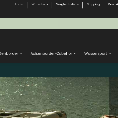
Login
Warenkorb
Vergleichsliste
Shipping
Kontak
ßenborder
Außenborder-Zubehör
Wassersport