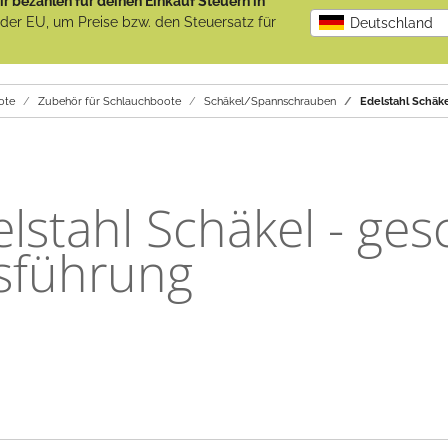
r bezahlen für deinen Einkauf Steuern in
b der EU, um Preise bzw. den Steuersatz für
Deutschland
ote
Zubehör für Schlauchboote
Schäkel/Spannschrauben
Edelstahl Schäk
lstahl Schäkel - ges
sführung