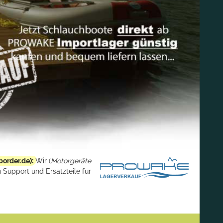
border.de
):
Wir (
Motorgeräte
 Support und Ersatzteile für