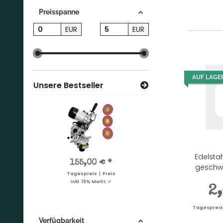
Preisspanne
EUR
EUR
AUF LAGE
Unsere Bestseller
Edelsta
0,95 €
*
155,00 €
*
1,07 €
*
0,9
geschwe
Tagespreis | Preis
Tagespreis | Preis
Tagespreis | Preis
Tagesprei
inkl. 19% MwSt. ✓
inkl. 19% MwSt. ✓
inkl. 19% MwSt. ✓
inkl. 19%
2
Tagespreis |
Verfügbarkeit