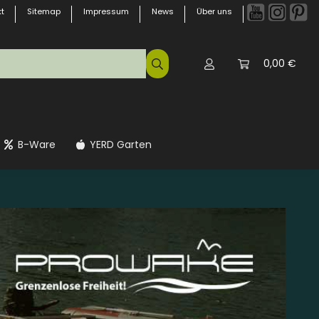
t
Sitemap
Impressum
News
Über uns
0,00 €
B-Ware
YERD Garten