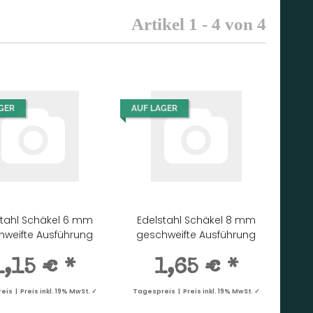
Artikel 1 - 4 von 4
GER
AUF LAGER
stahl Schäkel 6 mm
Edelstahl Schäkel 8 mm
hweifte Ausführung
geschweifte Ausführung
1,15 €
*
1,65 €
*
is | Preis inkl. 19% MwSt. ✓
Tagespreis | Preis inkl. 19% MwSt. ✓