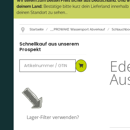
Wir liefern zum besten Preis sicher aus Deutschland. Und wi
deinem Land:
Bestätige bitte kurz dein Lieferland innerhal
deinen Standort zu sehen...
Startseite
__PROWAKE Wassersport Abverkauf
Schlauchbo
Schnellkauf aus unserem
Prospekt
Ede
Au
Lager-Filter verwenden?