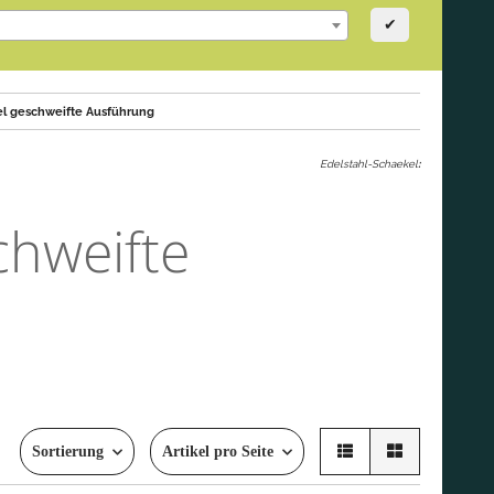
✔
el geschweifte Ausführung
Edelstahl-Schaekel
:
chweifte
Sortierung
Artikel pro Seite