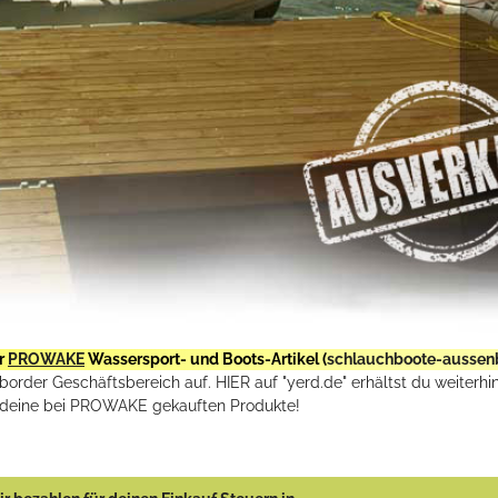
r
PROWAKE
Wassersport- und Boots-Artikel (
schlauchboote-aussen
rder Geschäftsbereich auf. HIER auf "yerd.de" erhältst du weiterhin
deine bei PROWAKE gekauften Produkte!