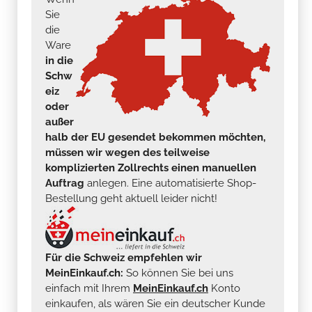
Ware
in die
Schw
eiz
oder
außer
halb der EU gesendet bekommen möchten,
müssen wir wegen des teilweise
komplizierten Zollrechts einen manuellen
Auftrag
anlegen. Eine automatisierte Shop-
Bestellung geht aktuell leider nicht!
Für die Schweiz empfehlen wir
MeinEinkauf.ch:
So können Sie bei uns
einfach mit Ihrem
MeinEinkauf.ch
Konto
einkaufen, als wären Sie ein deutscher Kunde
(
inkl. kostenlosem deutschen Versand ab 250
Euro Warenwert
) und Ihre Sendung über