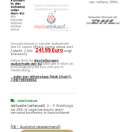
Wir
können
diesen
Artikel
ohne
Umsatzsteuer in Länder außerhalb
der EU liefern
(Preis netto ohne VAT
241.99 Euro
/ MwSt. / USt.:
zzgl.
Steuern)
.
Setze dich für
Bestellungen
außerhalb der EU
bitte per e-Mail an
kontakt@yerd.de kurz mit uns in
Verbindung ...
...oder per
WhatsApp
(NUR Chat!):
+491796159552
VERFÜGBAR
aktuelle Lieferzeit
:
3 - 5 Werktage
Ab 250,-€ Lagerverkaufs-Wert
Versand kostenlos in Deutschland
(DE - Ausland abweichend)
Frage zu diesem
Artikel...??