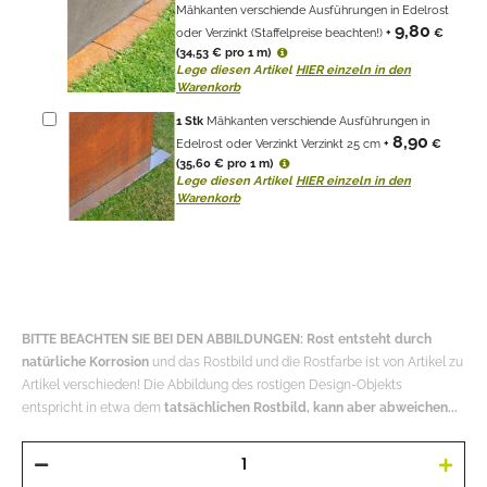
(34,53 € pro 1 m)
Lege diesen Artikel
HIER einzeln in den
Warenkorb
1
Stk
Mähkanten verschiende Ausführungen in
8,90
Edelrost oder Verzinkt Verzinkt 25 cm
+
€
(35,60 € pro 1 m)
Lege diesen Artikel
HIER einzeln in den
Warenkorb
BITTE BEACHTEN SIE BEI DEN ABBILDUNGEN: Rost entsteht durch
natürliche Korrosion
und das Rostbild und die Rostfarbe ist von Artikel zu
Artikel verschieden! Die Abbildung des rostigen Design-Objekts
entspricht in etwa dem
tatsächlichen Rostbild, kann aber abweichen...
In den Warenkorb