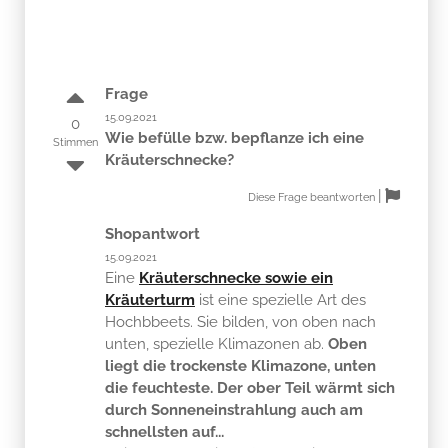
Frage
15.09.2021
0
Wie befülle bzw. bepflanze ich eine
Stimmen
Kräuterschnecke?
|
Diese Frage beantworten
Shopantwort
15.09.2021
Eine
Kräuterschnecke sowie ein
Kräuterturm
ist eine spezielle Art des
Hochbbeets. Sie bilden, von oben nach
unten, spezielle Klimazonen ab.
Oben
liegt die trockenste Klimazone, unten
die feuchteste. Der ober Teil wärmt sich
durch Sonneneinstrahlung auch am
schnellsten auf...
Beim anlegen einer Kräuterspirale oder
eines Pflanzturms sollte man drauf achten,