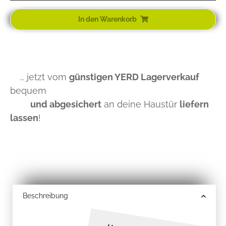
... jetzt vom
günstigen YERD Lagerverkauf
bequem
und abgesichert
an deine Haustür
liefern
lassen
!
Beschreibung
Hochbeet aus M
etall –
Vorteile und Nachteile?