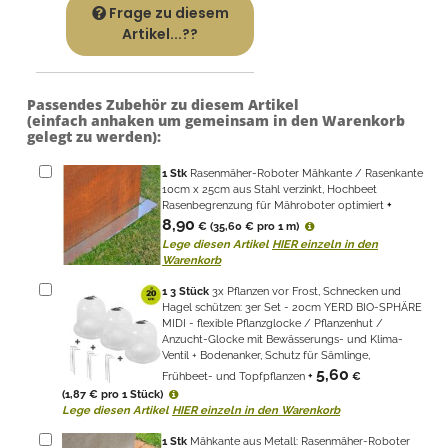
Passendes Zubehör zu diesem Artikel
(einfach anhaken um gemeinsam in den Warenkorb
gelegt zu werden):
1
Stk
Rasenmäher-Roboter Mähkante / Rasenkante
10cm x 25cm aus Stahl verzinkt, Hochbeet
Rasenbegrenzung für Mähroboter optimiert
+
8,90
€
(35,60 € pro 1 m)
Lege diesen Artikel
HIER einzeln in den
Warenkorb
1
3 Stück
3x Pflanzen vor Frost, Schnecken und
Hagel schützen: 3er Set - 20cm YERD BIO-SPHÄRE
MIDI - flexible Pflanzglocke / Pflanzenhut /
Anzucht-Glocke mit Bewässerungs- und Klima-
Ventil + Bodenanker, Schutz für Sämlinge,
5,60
Frühbeet- und Topfpflanzen
+
€
(1,87 € pro 1 Stück)
Lege diesen Artikel
HIER einzeln in den Warenkorb
1
Stk
Mähkante aus Metall: Rasenmäher-Roboter
Mähkanten verschiende Ausführungen in Edelrost
9,80
oder Verzinkt (Staffelpreise beachten!)
+
€