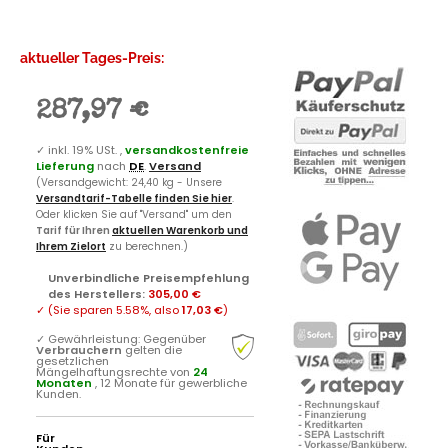
aktueller Tages-Preis:
287,97 €
✓
inkl. 19% USt. ,
versandkostenfreie
Lieferung
nach
DE
.
Versand
(Versandgewicht: 24,40 kg - Unsere
Versandtarif-Tabelle finden Sie hier
.
Oder klicken Sie auf "Versand" um den
Tarif für Ihren
aktuellen Warenkorb und
Ihrem Zielort
zu berechnen.)
Unverbindliche Preisempfehlung
des Herstellers
:
305,00 €
✓
(Sie sparen
5.58%
, also
17,03 €
)
✓
Gewährleistung: Gegenüber
Verbrauchern
gelten die
gesetzlichen
Mängelhaftungsrechte von
24
Monaten
, 12 Monate für gewerbliche
Kunden.
Für
Kunden
in der
Schweiz
oder
Non-EU: