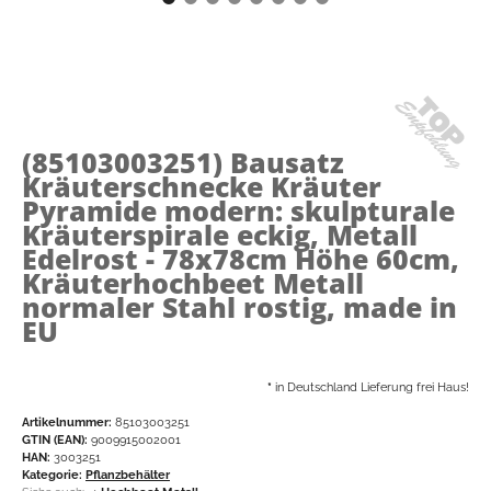
(85103003251)
Bausatz
Kräuterschnecke Kräuter
Pyramide modern: skulpturale
Kräuterspirale eckig, Metall
Edelrost - 78x78cm Höhe 60cm,
Kräuterhochbeet Metall
normaler Stahl rostig, made in
EU
*
in Deutschland Lieferung frei Haus!
Artikelnummer:
85103003251
GTIN (EAN):
9009915002001
HAN:
3003251
Kategorie:
Pflanzbehälter
Siehe auch:
⇒
Hochbeet Metall
Siehe auch:
⇒
Kräuterschnecke / Kräuterturm