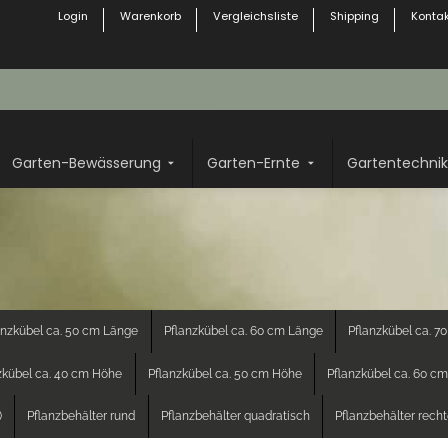
Login
Warenkorb
Vergleichsliste
Shipping
Kontak
Garten-Bewässerung
Garten-Ernte
Gartentechnik
anzkübel ca. 50 cm Länge
Pflanzkübel ca. 60 cm Länge
Pflanzkübel ca. 7
zkübel ca. 40 cm Höhe
Pflanzkübel ca. 50 cm Höhe
Pflanzkübel ca. 60 c
)
Pflanzbehälter rund
Pflanzbehälter quadratisch
Pflanzbehälter rech