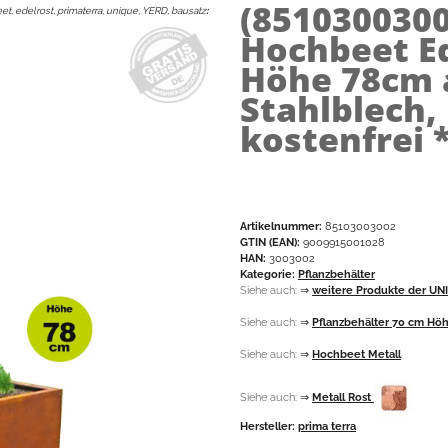
(851030030
t, edelrost, primaterra, unique, YERD, bausatz
:
Hochbeet E
Höhe 78cm 
Stahlblech,
kostenfrei *
Artikelnummer:
85103003002
GTIN (EAN):
9009915001028
HAN:
3003002
Kategorie:
Pflanzbehälter
Siehe auch:
⇒
weitere Produkte der UN
Siehe auch:
⇒
Pflanzbehälter 70 cm Hö
Siehe auch:
⇒
Hochbeet Metall
Siehe auch:
⇒
Metall Rost
Hersteller:
prima terra