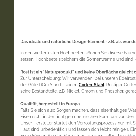
Das ideale und natürliche Design-Element - z.B. als wun
In den wetterfesten Hochbeeten können Sie diverse Blumen
setzen. Hochbeete speichern die Sonnenwärme und sind ide
Rost ist ein "Naturprodukt" und keine Oberfläche gleicht d
Zur Unterscheidung: Wir verwenden bei unseren Edelrost 
der Güte DC01A und keinen
Corten-Stahl
. Rostiger Cort
seine Bestandteile, z.B. Nickel, Chrom und Phosphor, ge
Qualität, hergestellt in Europa
Falls Sie sich also Sorgen machen, dass eisenhaltiges Was
Eisen nicht in der richtigen chemischen Form um von d
Unser Hersteller startet den Verrostungsprozess nur mit 
Haut sind unbedenklich und lassen sich leicht reinigen. E
Essig können Sie den Verrostungsprozess selber beschleun