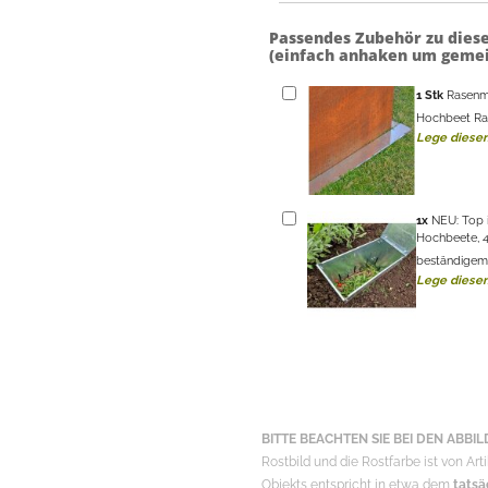
Passendes Zubehör zu dies
(einfach anhaken um gemei
1
Stk
Rasenm
Hochbeet Ra
Lege diesen
1
x
NEU: Top 
Hochbeete, 4
beständigem 
Lege diesen
BITTE BEACHTEN SIE BEI DEN ABBILD
Rostbild und die Rostfarbe ist von Art
Objekts entspricht in etwa dem
tatsä