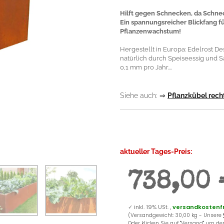
Hilft gegen Schnecken, da Schnec
Ein spannungsreicher Blickfang fü
Pflanzenwachstum!
Hergestellt in Europa: Edelrost D
natürlich durch Speiseessig und Sal
0,1 mm pro Jahr....
Siehe auch:
⇒
Pflanzkübel rech
aktueller Tages-Preis:
738,00 
✓
inkl. 19% USt. ,
versandkostenfr
(Versandgewicht: 30,00 kg - Unsere
Oder klicken Sie auf "Versand" um d