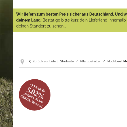
Wir liefern zum besten Preis sicher aus Deutschland. Und wi
deinem Land:
Bestätige bitte kurz dein Lieferland innerhal
deinen Standort zu sehen...
Zurück zur Liste
Startseite
Pflanzbehälter
Hochbeet Met
777.00 €
5.02%
gespart, PLUS
GRATIS-Versand