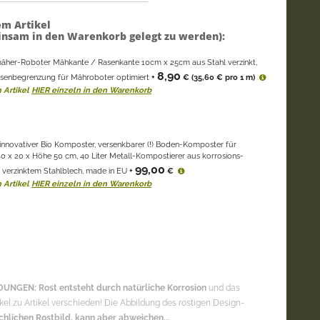
em Artikel
nsam in den Warenkorb gelegt zu werden):
äher-Roboter Mähkante / Rasenkante 10cm x 25cm aus Stahl verzinkt,
8,90
senbegrenzung für Mähroboter optimiert
+
€
(35,60 € pro 1 m)
 Artikel
HIER einzeln in den Warenkorb
innovativer Bio Komposter, versenkbarer (!) Boden-Komposter für
0 x 20 x Höhe 50 cm, 40 Liter Metall-Kompostierer aus korrosions-
99,00
verzinktem Stahlblech, made in EU
+
€
 Artikel
HIER einzeln in den Warenkorb
UNGEN: Rost entsteht durch natürliche Korrosion
und das
ikel zu Artikel verschieden! Die Abbildung des rostigen Design-
chlichen Rostbild, kann aber abweichen...