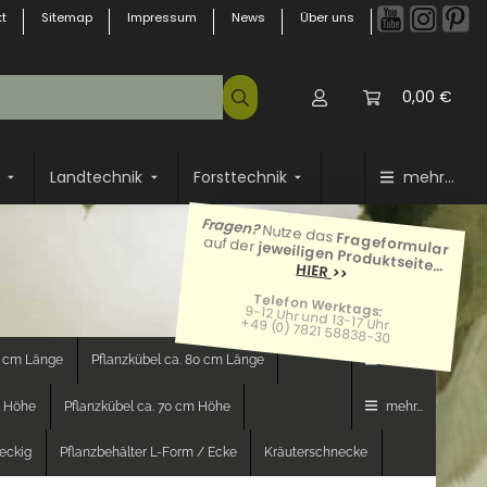
t
Sitemap
Impressum
News
Über uns
0,00 €
Landtechnik
Forsttechnik
mehr...
Fragen?
Nutze das
Frageformular
auf der
jeweiligen Produktseite...
HIER
>>
Telefon Werktags:
9-12 Uhr und 13-17 Uhr
+49 (0) 7821 58838-30
0 cm Länge
Pflanzkübel ca. 80 cm Länge
mehr...
m Höhe
Pflanzkübel ca. 70 cm Höhe
mehr...
teckig
Pflanzbehälter L-Form / Ecke
Kräuterschnecke