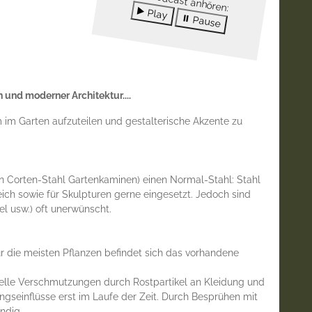
Als Podcast anhören:
▶️ Play
⏸ Pause
und moderner Architektur....
 im Garten aufzuteilen und gestalterische Akzente zu
n Corten-Stahl Gartenkaminen) einen Normal-Stahl: Stahl
ich sowie für Skulpturen gerne eingesetzt. Jedoch sind
l usw.) oft unerwünscht.
ür die meisten Pflanzen befindet sich das vorhandene
uelle Verschmutzungen durch Rostpartikel an Kleidung und
ngseinflüsse erst im Laufe der Zeit. Durch Besprühen mit
ndig.