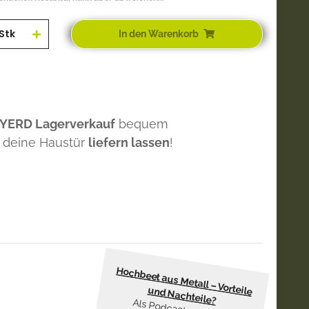
Stk
In den Warenkorb
 YERD Lagerverkauf
bequem
 deine Haustür
liefern lassen
!
Hochbeet aus Metall – Vorteile und Nachteile?