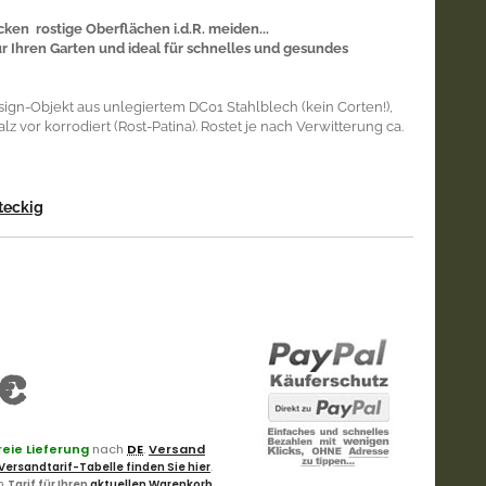
ken rostige Oberflächen i.d.R. meiden...
r Ihren Garten und ideal für schnelles und gesundes
esign-Objekt aus unlegiertem DC01 Stahlblech (kein Corten!),
z vor korrodiert (Rost-Patina). Rostet je nach Verwitterung ca.
teckig
€
eie Lieferung
nach
DE
.
Versand
Versandtarif-Tabelle finden Sie hier
.
en
Tarif für Ihren
aktuellen Warenkorb