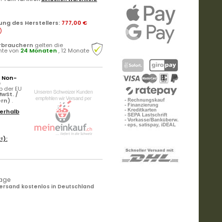
ung des Herstellers
:
777,00 €
)
rbrauchern
gelten die
hte von
24 Monaten
, 12 Monate
r Non-
e
b der EU
wSt. /
ern)
.
erhalb
!):
tage
ersand kostenlos in Deutschland