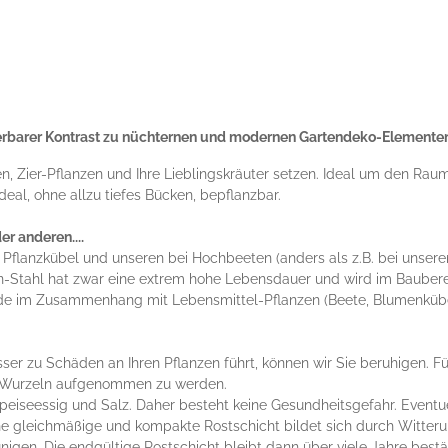
derbarer Kontrast zu nüchternen und modernen Gartendeko-Elementen 
, Zier-Pflanzen und Ihre Lieblingskräuter setzen. Ideal um den Raum
al, ohne allzu tiefes Bücken, bepflanzbar.
er anderen....
Pflanzkübel und unseren bei Hochbeeten (anders als z.B. bei unsere
en-Stahl hat zwar eine extrem hohe Lebensdauer und wird im Baubere
rade im Zusammenhang mit Lebensmittel-Pflanzen (Beete, Blumenkübe
ser zu Schäden an Ihren Pflanzen führt, können wir Sie beruhigen. F
en Wurzeln aufgenommen zu werden.
Speiseessig und Salz. Daher besteht keine Gesundheitsgefahr. Event
ine gleichmäßige und kompakte Rostschicht bildet sich durch Witteru
igen. Die endgültige Rostschicht bleibt dann über viele Jahre bestä