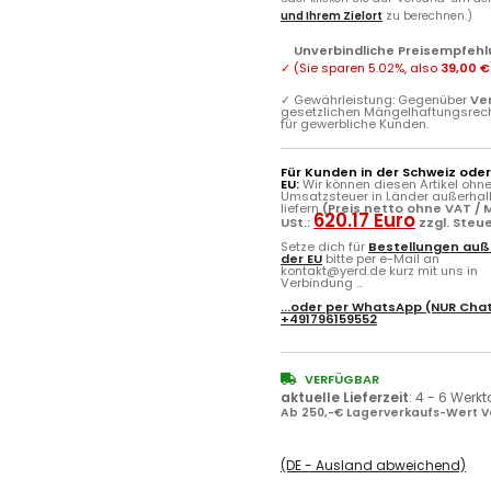
und Ihrem Zielort
zu berechnen.)
Unverbindliche Preisempfehl
✓
(Sie sparen
5.02%
, also
39,00 €
✓
Gewährleistung: Gegenüber
Ve
gesetzlichen Mängelhaftungsrec
für gewerbliche Kunden.
Für Kunden in der Schweiz ode
EU:
Wir können diesen Artikel ohn
Umsatzsteuer in Länder außerhal
liefern
(Preis netto ohne VAT / M
620.17 Euro
USt.:
zzgl. Steu
Setze dich für
Bestellungen auß
der EU
bitte per e-Mail an
kontakt@yerd.de kurz mit uns in
Verbindung ...
...oder per
WhatsApp
(NUR Chat
+491796159552
VERFÜGBAR
aktuelle Lieferzeit
:
4 - 6 Werk
Ab 250,-€ Lagerverkaufs-Wert V
(DE - Ausland abweichend)