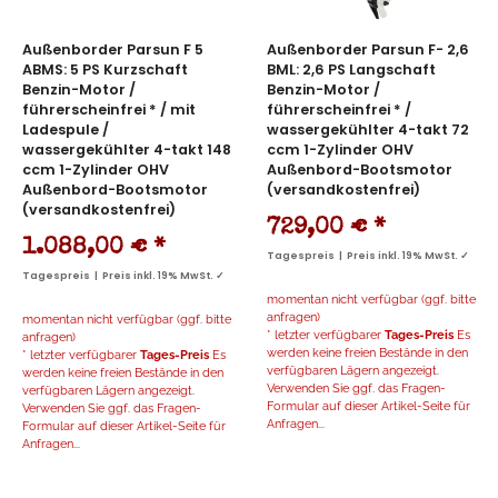
Außenborder Parsun F 5
Außenborder Parsun F- 2,6
ABMS: 5 PS Kurzschaft
BML: 2,6 PS Langschaft
Benzin-Motor /
Benzin-Motor /
führerscheinfrei * / mit
führerscheinfrei * /
Ladespule /
wassergekühlter 4-takt 72
wassergekühlter 4-takt 148
ccm 1-Zylinder OHV
ccm 1-Zylinder OHV
Außenbord-Bootsmotor
Außenbord-Bootsmotor
(versandkostenfrei)
(versandkostenfrei)
729,00 €
*
1.088,00 €
*
Tagespreis | Preis inkl. 19% MwSt. ✓
Tagespreis | Preis inkl. 19% MwSt. ✓
momentan nicht verfügbar (ggf. bitte
anfragen)
momentan nicht verfügbar (ggf. bitte
* letzter verfügbarer
Tages-Preis
Es
anfragen)
werden keine freien Bestände in den
* letzter verfügbarer
Tages-Preis
Es
verfügbaren Lägern angezeigt.
werden keine freien Bestände in den
Verwenden Sie ggf. das Fragen-
verfügbaren Lägern angezeigt.
Formular auf dieser Artikel-Seite für
Verwenden Sie ggf. das Fragen-
Anfragen...
Formular auf dieser Artikel-Seite für
Anfragen...