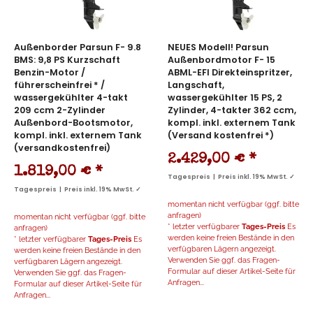
Außenborder Parsun F- 9.8
NEUES Modell! Parsun
BMS: 9,8 PS Kurzschaft
Außenbordmotor F- 15
Benzin-Motor /
ABML-EFI Direkteinspritzer,
führerscheinfrei * /
Langschaft,
wassergekühlter 4-takt
wassergekühlter 15 PS, 2
209 ccm 2-Zylinder
Zylinder, 4-takter 362 ccm,
Außenbord-Bootsmotor,
kompl. inkl. externem Tank
kompl. inkl. externem Tank
(Versand kostenfrei *)
(versandkostenfrei)
2.429,00 €
*
1.819,00 €
*
Tagespreis | Preis inkl. 19% MwSt. ✓
Tagespreis | Preis inkl. 19% MwSt. ✓
momentan nicht verfügbar (ggf. bitte
anfragen)
momentan nicht verfügbar (ggf. bitte
* letzter verfügbarer
Tages-Preis
Es
anfragen)
werden keine freien Bestände in den
* letzter verfügbarer
Tages-Preis
Es
verfügbaren Lägern angezeigt.
werden keine freien Bestände in den
Verwenden Sie ggf. das Fragen-
verfügbaren Lägern angezeigt.
Formular auf dieser Artikel-Seite für
Verwenden Sie ggf. das Fragen-
Anfragen...
Formular auf dieser Artikel-Seite für
Anfragen...