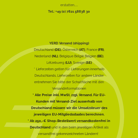
erstatten......
Tel.: +49 (0) 7821 58838 30
YERD Versand (shipping)
Deutschland
(DE)
, Österreich
(AT)
, France
(FR)
,
Nederland
(NL)
, Belgique België Belgien
(BE)
,
Lëtzebuerg
(LU)
, Sverige
(SE)
* Lieferzeiten gelten für Lieferungen innerhalb
Deutschlands, Lieferzeiten für andere Länder
entnehmen Sie bitte der Schaltfläche mit den
Versandinformationen
* Alle Preise inkl. MwSt. zzgl. Versand. Für EU-
Kunden mit Versand-Ziel ausserhalb von
Deutschland müssen wir die Umsatzsteuer des
jeweiligen EU-Mitgliedsstaates berechnen.
* Ab 250,-€ Shop-Bestellwert versandkostenfrei in
Deutschland
und in den beim jeweiligen Artikel als
versandfrei gekennzeichneten Ländern!