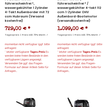
führerscheinfrei *,
führerscheinfrei * /
wassergekühlter 1 Zylinder
wassergekühlter 4-takt 112
4-Takt Außenborder mit 72
ccm 1-Zylinder OHV
ccm Hubraum (Versand
Außenbord-Bootsmotor
kostenfrei)
(versandkostenfrei)
729,00 €
*
1.099,00 €
*
Tagespreis | Preis inkl. 19% MwSt. ✓
Tagespreis | Preis inkl. 19% MwSt. ✓
momentan nicht verfügbar (ggf. bitte
momentan nicht verfügbar (ggf. bitte
anfragen)
anfragen)
* letzter verfügbarer
Tages-Preis
Es
* letzter verfügbarer
Tages-Preis
Es
werden keine freien Bestände in den
werden keine freien Bestände in den
verfügbaren Lägern angezeigt.
verfügbaren Lägern angezeigt.
Verwenden Sie ggf. das Fragen-
Verwenden Sie ggf. das Fragen-
Formular auf dieser Artikel-Seite für
Formular auf dieser Artikel-Seite für
Anfragen...
Anfragen...