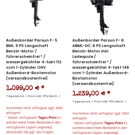
Außenborder Parsun F- 5
Außenborder Parsun F- 6
BML: 5 PS Langschaft
ABML-DC: 6 PS Langschaft
Benzin-Motor /
Benzin-Motor inkl.
führerscheinfrei * /
Ladespule /
wassergekühlter 4-takt 112
führerscheinfrei * /
ccm 1-Zylinder OHV
wassergekühlter 4-takt 148
Außenbord-Bootsmotor
ccm 1-Zylinder Außenbord-
(versandkostenfrei)
Bootsmotor
(versandkostenfrei)
1.099,00 €
*
1.239,00 €
*
Tagespreis | Preis inkl. 19% MwSt. ✓
Tagespreis | Preis inkl. 19% MwSt. ✓
momentan nicht verfügbar (ggf. bitte
anfragen)
momentan nicht verfügbar (ggf. bitte
* letzter verfügbarer
Tages-Preis
Es
anfragen)
werden keine freien Bestände in den
* letzter verfügbarer
Tages-Preis
Es
verfügbaren Lägern angezeigt.
werden keine freien Bestände in den
Verwenden Sie ggf. das Fragen-
verfügbaren Lägern angezeigt.