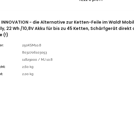
 INNOVATION - die Alternative zur Ketten-Feile im Wald! Mob
ly, 22 Wh /10,8V Akku für bis zu 45 Ketten, Schärfgerät dire
 (!)
r:
250KSM10.8
8032706103053
11829000 / MJ 10.8
ht:
2,60 kg
t:
2,00 kg