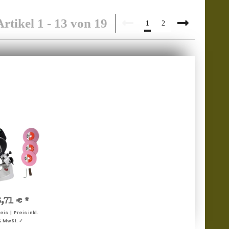
Artikel 1 - 13 von 19
1
2
6,71 €
*
s | Preis inkl.
% MwSt. ✓