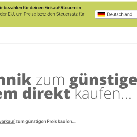
r bezahlen für deinen Einkauf Steuern in
b der EU, um Preise bzw. den Steuersatz für
Deutschland
hnik
zum
günstig
m direkt
kaufen...
verkauf
zum günstigen Preis kaufen....