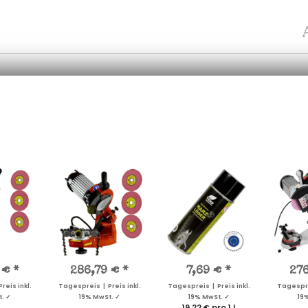
 €
*
286,79 €
*
7,69 €
*
27
reis inkl.
Tagespreis | Preis inkl.
Tagespreis | Preis inkl.
Tagesprei
. ✓
19% MwSt. ✓
19% MwSt. ✓
19
19,22 € pro 1 l