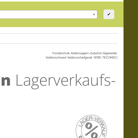
✔
Forsttechnik, Kettensägen-Zubehör, Sägekette,
Kettenschwert, Kettenschärfgerät, YERD, TECOMEC
:
en
Lagerverkaufs-