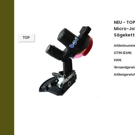
NEU - TOP
Micro-Jol
Sägekette
TOP
Artikelnumme
GTIN (EAN):
HAN:
Versandgewic
Artikelgewich