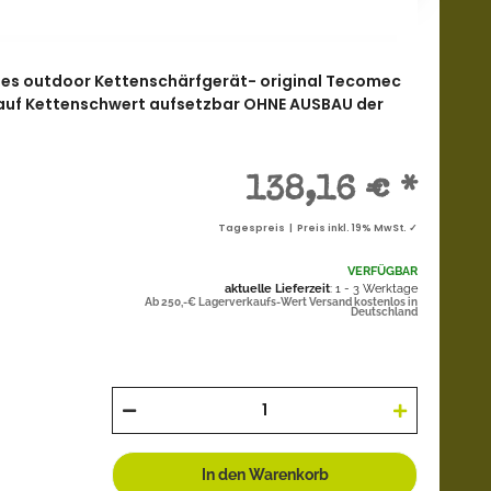
iles outdoor Kettenschärfgerät- original Tecomec
kt auf Kettenschwert aufsetzbar OHNE AUSBAU der
138,16 €
*
Tagespreis | Preis inkl. 19% MwSt. ✓
VERFÜGBAR
aktuelle Lieferzeit
: 1 - 3 Werktage
Ab 250,-€ Lagerverkaufs-Wert Versand kostenlos in
Deutschland
In den Warenkorb