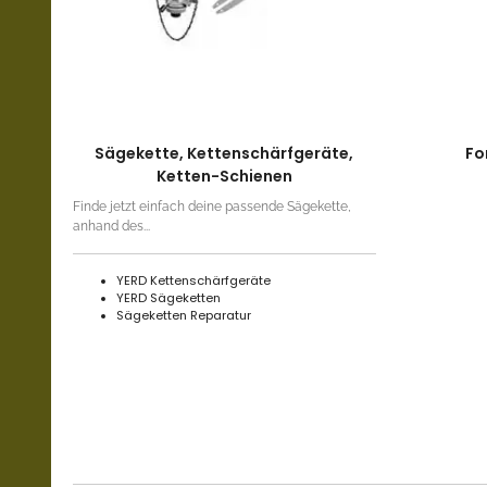
Sägekette, Kettenschärfgeräte,
Fo
Ketten-Schienen
Finde jetzt einfach deine passende Sägekette,
anhand des...
YERD Kettenschärfgeräte
YERD Sägeketten
Sägeketten Reparatur