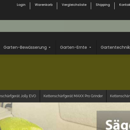
Login
Warenkorb
Vergleichsliste
Shipping
Kontak
Garten-Bewässerung
Garten-Ernte
Gartentechnik
nschärfgerät Jolly EVO
Kettenschärfgerät MAXX Pro Grinder
Kettenschärf