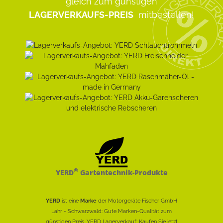
gleich zum günstigen
LAGERVERKAUFS-PREIS
mitbestellen!
®
YERD
Gartentechnik-Produkte
YERD
ist eine
Marke
der Motorgeräte Fischer GmbH
Lahr - Schwarzwald: Gute Marken-Qualität zum
günstigen Preis. YERD Lagerverkauf: Kaufen Sie jetzt