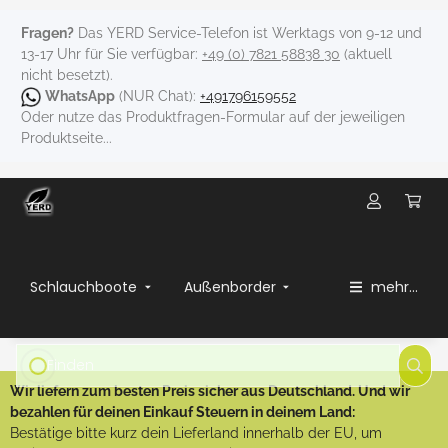
Fragen?
Das YERD Service-Telefon ist Werktags von 9-12 und
13-17 Uhr für Sie verfügbar:
+49 (0) 7821 58838 30
(aktuell
nicht besetzt).
WhatsApp
(NUR Chat):
+491796159552
Oder nutze das Produktfragen-Formular auf der jeweiligen
Produktseite...
Schlauchboote
Außenborder
mehr...
Wir liefern zum besten Preis sicher aus Deutschland. Und wir
bezahlen für deinen Einkauf Steuern in deinem Land:
Bestätige bitte kurz dein Lieferland innerhalb der EU, um