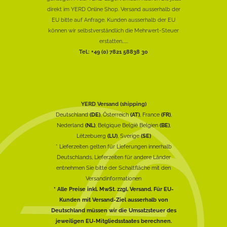
direkt im YERD Online Shop. Versand ausserhalb der
EU bitte auf Anfrage. Kunden ausserhalb der EU
können wir selbstverständlich die Mehrwert-Steuer
erstatten......
Tel.: +49 (0) 7821 58838 30
YERD Versand (shipping)
Deutschland
(DE)
, Österreich
(AT)
, France
(FR)
,
Nederland
(NL)
, Belgique België Belgien
(BE)
,
Lëtzebuerg
(LU)
, Sverige
(SE)
* Lieferzeiten gelten für Lieferungen innerhalb
Deutschlands, Lieferzeiten für andere Länder
entnehmen Sie bitte der Schaltfläche mit den
Versandinformationen
* Alle Preise inkl. MwSt. zzgl. Versand. Für EU-
Kunden mit Versand-Ziel ausserhalb von
Deutschland müssen wir die Umsatzsteuer des
jeweiligen EU-Mitgliedsstaates berechnen.