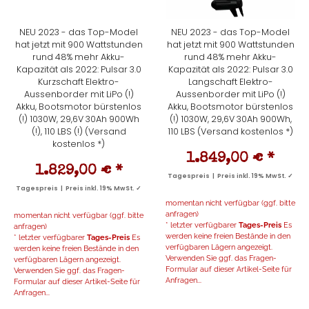
NEU 2023 - das Top-Model
NEU 2023 - das Top-Model
hat jetzt mit 900 Wattstunden
hat jetzt mit 900 Wattstunden
rund 48% mehr Akku-
rund 48% mehr Akku-
Kapazität als 2022: Pulsar 3.0
Kapazität als 2022: Pulsar 3.0
Kurzschaft Elektro-
Langschaft Elektro-
Aussenborder mit LiPo (!)
Aussenborder mit LiPo (!)
Akku, Bootsmotor bürstenlos
Akku, Bootsmotor bürstenlos
(!) 1030W, 29,6V 30Ah 900Wh
(!) 1030W, 29,6V 30Ah 900Wh,
(!), 110 LBS (!) (Versand
110 LBS (Versand kostenlos *)
kostenlos *)
1.849,00 €
*
1.829,00 €
*
Tagespreis | Preis inkl. 19% MwSt. ✓
Tagespreis | Preis inkl. 19% MwSt. ✓
momentan nicht verfügbar (ggf. bitte
anfragen)
momentan nicht verfügbar (ggf. bitte
* letzter verfügbarer
Tages-Preis
Es
anfragen)
werden keine freien Bestände in den
* letzter verfügbarer
Tages-Preis
Es
verfügbaren Lägern angezeigt.
werden keine freien Bestände in den
Verwenden Sie ggf. das Fragen-
verfügbaren Lägern angezeigt.
Formular auf dieser Artikel-Seite für
Verwenden Sie ggf. das Fragen-
Anfragen...
Formular auf dieser Artikel-Seite für
Anfragen...