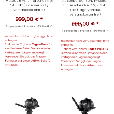
Motor, 2,5 PS führerscheinfrei
Außenborder Benzin-Motor
*, 4-Takt (Lagerverkauf /
führerscheinfrei *, 2,5 PS 4-
versandkostenfrei)
Takt (Lagerverkauf,
versandkostenfrei)
999,00 €
*
999,00 €
*
Tagespreis | Preis inkl. 19% MwSt. ✓
Tagespreis | Preis inkl. 19% MwSt. ✓
momentan nicht verfügbar (ggf. bitte
anfragen)
momentan nicht verfügbar (ggf. bitte
* letzter verfügbarer
Tages-Preis
Es
anfragen)
werden keine freien Bestände in den
* letzter verfügbarer
Tages-Preis
Es
verfügbaren Lägern angezeigt.
werden keine freien Bestände in den
Verwenden Sie ggf. das Fragen-
verfügbaren Lägern angezeigt.
Formular auf dieser Artikel-Seite für
Verwenden Sie ggf. das Fragen-
Anfragen...
Formular auf dieser Artikel-Seite für
Anfragen...