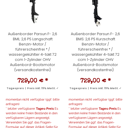
Außenborder Parsun F- 2,6
Außenborder Parsun F- 2,6
BML: 2,6 PS Langschaft
BMS: 2,6 PS Kurzschaft
Benzin-Motor /
Benzin-Motor /
führerscheinfrei * /
führerscheinfrei * /
wassergekühlter 4-takt 72
wassergekühlter 4-takt 72
ccm 1-Zylinder OHV
ccm 1-Zylinder OHV
Außenbord-Bootsmotor
Außenbord-Bootsmotor
(versandkostenfrei)
(versandkostenfrei)
729,00 €
*
729,00 €
*
Tagespreis | Preis inkl. 19% MwSt. ✓
Tagespreis | Preis inkl. 19% MwSt. ✓
momentan nicht verfügbar (ggf. bitte
momentan nicht verfügbar (ggf. bitte
anfragen)
anfragen)
* letzter verfügbarer
Tages-Preis
Es
* letzter verfügbarer
Tages-Preis
Es
werden keine freien Bestände in den
werden keine freien Bestände in den
verfügbaren Lägern angezeigt.
verfügbaren Lägern angezeigt.
Verwenden Sie ggf. das Fragen-
Verwenden Sie ggf. das Fragen-
Formular auf dieser Artikel-Seite für
Formular auf dieser Artikel-Seite für