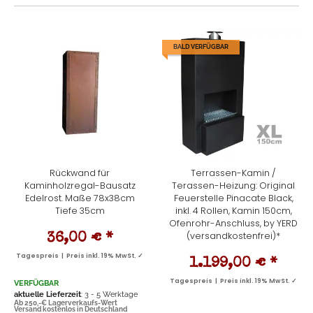
BALD VERFÜGBAR
Rückwand für
Terrassen-Kamin /
Kaminholzregal-Bausatz
Terassen-Heizung: Original
Edelrost. Maße 78x38cm
Feuerstelle Pinacate Black,
Tiefe 35cm
inkl. 4 Rollen, Kamin 150cm,
Ofenrohr-Anschluss, by YERD
(versandkostenfrei)*
36,00 €
*
Tagespreis | Preis inkl. 19% MwSt. ✓
1.199,00 €
*
Tagespreis | Preis inkl. 19% MwSt. ✓
VERFÜGBAR
aktuelle Lieferzeit
: 3 - 5 Werktage
Ab 250,-€ Lagerverkaufs-Wert
Versand kostenlos in Deutschland