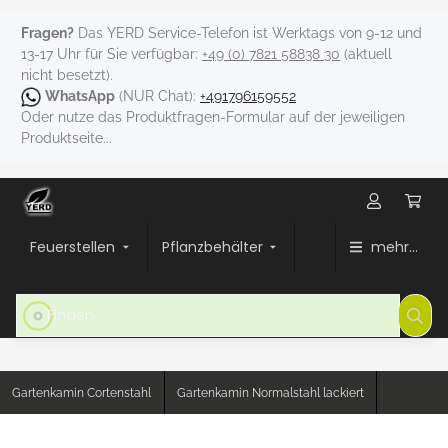
Fragen?
Das YERD Service-Telefon ist Werktags von 9-12 und
13-17 Uhr für Sie verfügbar:
+49 (0) 7821 58838 30
(aktuell
nicht besetzt).
WhatsApp
(NUR Chat):
+491796159552
Oder nutze das Produktfragen-Formular auf der jeweiligen
Produktseite...
Feuerstellen
Pflanzbehälter
mehr...
Gartenkamin Cortenstahl
Gartenkamin Normalstahl lackiert