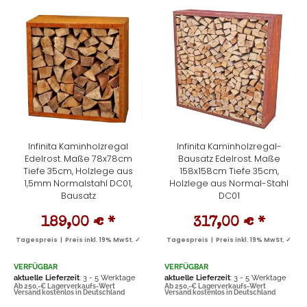
Infinita Kaminholzregal
Infinita Kaminholzregal-
Edelrost. Maße 78x78cm
Bausatz Edelrost. Maße
Tiefe 35cm, Holzlege aus
158x158cm Tiefe 35cm,
1,5mm Normalstahl DC01,
Holzlege aus Normal-Stahl
Bausatz
DC01
189,00 €
*
317,00 €
*
Tagespreis | Preis inkl. 19% MwSt. ✓
Tagespreis | Preis inkl. 19% MwSt. ✓
VERFÜGBAR
VERFÜGBAR
aktuelle Lieferzeit
: 3 - 5 Werktage
aktuelle Lieferzeit
: 3 - 5 Werktage
Ab 250,-€ Lagerverkaufs-Wert
Ab 250,-€ Lagerverkaufs-Wert
Versand kostenlos in Deutschland
Versand kostenlos in Deutschland