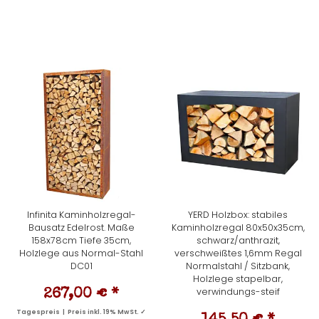
Infinita Kaminholzregal-
YERD Holzbox: stabiles
Bausatz Edelrost. Maße
Kaminholzregal 80x50x35cm,
158x78cm Tiefe 35cm,
schwarz/anthrazit,
Holzlege aus Normal-Stahl
verschweißtes 1,6mm Regal
DC01
Normalstahl / Sitzbank,
Holzlege stapelbar,
verwindungs-steif
267,00 €
*
Tagespreis | Preis inkl. 19% MwSt. ✓