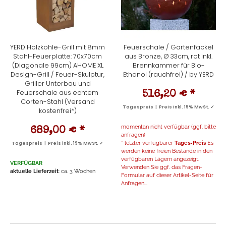
YERD Holzkohle-Grill mit 8mm
Feuerschale / Gartenfackel
Stahl-Feuerplatte: 70x70cm
aus Bronze, Ø 33cm, rot inkl.
(Diagonale 99cm) AHOME XL
Brennkammer für Bio-
Design-Grill / Feuer-Skulptur,
Ethanol (rauchfrei) / by YERD
Griller Unterbau und
Feuerschale aus echtem
516,20 €
*
Corten-Stahl (Versand
Tagespreis | Preis inkl. 19% MwSt. ✓
kostenfrei*)
momentan nicht verfügbar (ggf. bitte
689,00 €
*
anfragen)
* letzter verfügbarer
Tages-Preis
Es
Tagespreis | Preis inkl. 19% MwSt. ✓
werden keine freien Bestände in den
verfügbaren Lägern angezeigt.
VERFÜGBAR
Verwenden Sie ggf. das Fragen-
aktuelle Lieferzeit
: ca. 3 Wochen
Formular auf dieser Artikel-Seite für
Anfragen...