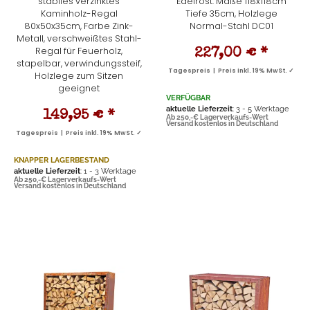
stabiles verzinktes
Edelrost. Maße 118x118cm
Kaminholz-Regal
Tiefe 35cm, Holzlege
80x50x35cm, Farbe Zink-
Normal-Stahl DC01
Metall, verschweißtes Stahl-
Regal für Feuerholz,
227,00 €
*
stapelbar, verwindungssteif,
Tagespreis | Preis inkl. 19% MwSt. ✓
Holzlege zum Sitzen
geeignet
VERFÜGBAR
aktuelle Lieferzeit
: 3 - 5 Werktage
149,95 €
*
Ab 250,-€ Lagerverkaufs-Wert
Versand kostenlos in Deutschland
Tagespreis | Preis inkl. 19% MwSt. ✓
KNAPPER LAGERBESTAND
aktuelle Lieferzeit
: 1 - 3 Werktage
Ab 250,-€ Lagerverkaufs-Wert
Versand kostenlos in Deutschland