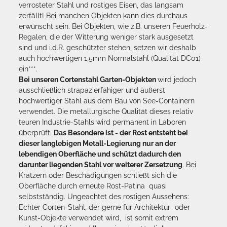
verrosteter Stahl und rostiges Eisen, das langsam
zerfällt! Bei manchen Objekten kann dies durchaus
erwünscht sein. Bei Objekten, wie z.B. unseren Feuerholz-
Regalen, die der Witterung weniger stark ausgesetzt
sind und i.d.R. geschützter stehen, setzen wir deshalb
auch hochwertigen 1,5mm Normalstahl (Qualität DC01)
ein***.
Bei unseren Cortenstahl Garten-Objekten
wird jedoch
ausschließlich strapazierfähiger und äußerst
hochwertiger Stahl aus dem Bau von See-Containern
verwendet. Die metallurgische Qualität dieses relativ
teuren Industrie-Stahls wird permanent in Laboren
überprüft.
Das Besondere ist - der Rost entsteht bei
dieser langlebigen Metall-Legierung nur an der
lebendigen Oberfläche und schützt dadurch den
darunter liegenden Stahl vor weiterer Zersetzung
. Bei
Kratzern oder Beschädigungen schließt sich die
Oberfläche durch erneute Rost-Patina quasi
selbstständig. Ungeachtet des rostigen Aussehens:
Echter Corten-Stahl, der gerne für Architektur- oder
Kunst-Objekte verwendet wird, ist somit extrem