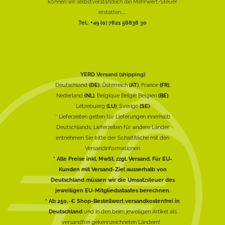
können wir selbstverständlich die Mehrwert-Steuer
erstatten......
Tel.: +49 (0) 7821 58838 30
YERD Versand (shipping)
Deutschland
(DE)
, Österreich
(AT)
, France
(FR)
,
Nederland
(NL)
, Belgique België Belgien
(BE)
,
Lëtzebuerg
(LU)
, Sverige
(SE)
* Lieferzeiten gelten für Lieferungen innerhalb
Deutschlands, Lieferzeiten für andere Länder
entnehmen Sie bitte der Schaltfläche mit den
Versandinformationen
* Alle Preise inkl. MwSt. zzgl. Versand. Für EU-
Kunden mit Versand-Ziel ausserhalb von
Deutschland müssen wir die Umsatzsteuer des
jeweiligen EU-Mitgliedsstaates berechnen.
* Ab 250,-€ Shop-Bestellwert versandkostenfrei in
Deutschland
und in den beim jeweiligen Artikel als
versandfrei gekennzeichneten Ländern!