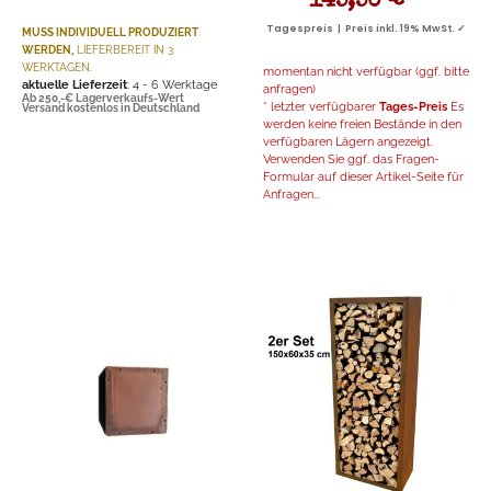
145,50 €
*
Tagespreis | Preis inkl. 19% MwSt. ✓
MUSS INDIVIDUELL PRODUZIERT
WERDEN,
LIEFERBEREIT IN 3
WERKTAGEN.
momentan nicht verfügbar (ggf. bitte
aktuelle Lieferzeit
: 4 - 6 Werktage
anfragen)
Ab 250,-€ Lagerverkaufs-Wert
* letzter verfügbarer
Tages-Preis
Es
Versand kostenlos in Deutschland
werden keine freien Bestände in den
verfügbaren Lägern angezeigt.
Verwenden Sie ggf. das Fragen-
Formular auf dieser Artikel-Seite für
Anfragen...