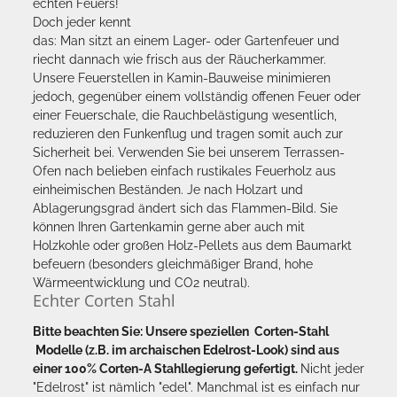
echten Feuers!
Doch jeder kennt
das: Man sitzt an einem Lager- oder Gartenfeuer und
riecht dannach wie frisch aus der Räucherkammer.
Unsere Feuerstellen in Kamin-Bauweise minimieren
jedoch, gegenüber einem vollständig offenen Feuer oder
einer Feuerschale, die Rauchbelästigung wesentlich,
reduzieren den Funkenflug und tragen somit auch zur
Sicherheit bei. Verwenden Sie bei unserem Terrassen-
Ofen nach belieben einfach rustikales Feuerholz aus
einheimischen Beständen. Je nach Holzart und
Ablagerungsgrad ändert sich das Flammen-Bild. Sie
können Ihren Gartenkamin gerne aber auch mit
Holzkohle oder großen Holz-Pellets aus dem Baumarkt
befeuern (besonders gleichmäßiger Brand, hohe
Wärmeentwicklung und CO2 neutral).
Echter Corten Stahl
Bitte beachten Sie: Unsere speziellen
Corten-Stahl
Modelle (z.B. im archaischen Edelrost-Look) sind aus
einer 100% Corten-A Stahllegierung gefertigt.
Nicht jeder
"Edelrost" ist nämlich "edel". Manchmal ist es einfach nur