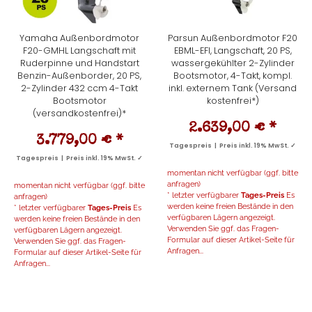
Yamaha Außenbordmotor
Parsun Außenbordmotor F20
F20-GMHL Langschaft mit
EBML-EFI, Langschaft, 20 PS,
Ruderpinne und Handstart
wassergekühlter 2-Zylinder
Benzin-Außenborder, 20 PS,
Bootsmotor, 4-Takt, kompl.
2-Zylinder 432 ccm 4-Takt
inkl. externem Tank (Versand
Bootsmotor
kostenfrei*)
(versandkostenfrei)*
2.639,00 €
*
3.779,00 €
*
Tagespreis | Preis inkl. 19% MwSt. ✓
Tagespreis | Preis inkl. 19% MwSt. ✓
momentan nicht verfügbar (ggf. bitte
anfragen)
momentan nicht verfügbar (ggf. bitte
* letzter verfügbarer
Tages-Preis
Es
anfragen)
werden keine freien Bestände in den
* letzter verfügbarer
Tages-Preis
Es
verfügbaren Lägern angezeigt.
werden keine freien Bestände in den
Verwenden Sie ggf. das Fragen-
verfügbaren Lägern angezeigt.
Formular auf dieser Artikel-Seite für
Verwenden Sie ggf. das Fragen-
Anfragen...
Formular auf dieser Artikel-Seite für
Anfragen...