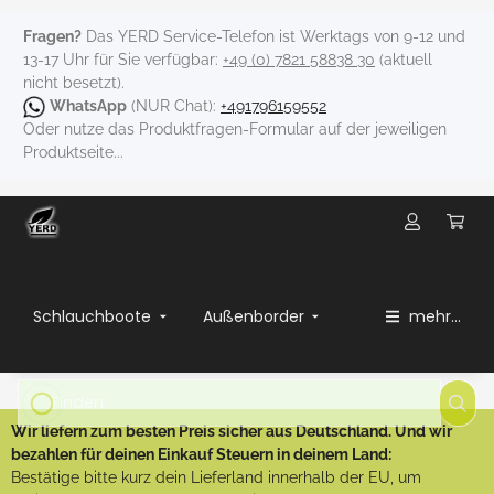
Fragen?
Das YERD Service-Telefon ist Werktags von 9-12 und
13-17 Uhr für Sie verfügbar:
+49 (0) 7821 58838 30
(aktuell
nicht besetzt).
WhatsApp
(NUR Chat):
+491796159552
Oder nutze das Produktfragen-Formular auf der jeweiligen
Produktseite...
Schlauchboote
Außenborder
mehr...
Wir liefern zum besten Preis sicher aus Deutschland. Und wir
bezahlen für deinen Einkauf Steuern in deinem Land:
Bestätige bitte kurz dein Lieferland innerhalb der EU, um