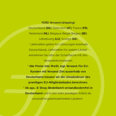
YERD Versand (shipping)
Deutschland
(DE)
, Österreich
(AT)
, France
(FR)
,
Nederland
(NL)
, Belgique België Belgien
(BE)
,
Lëtzebuerg
(LU)
, Sverige
(SE)
* Lieferzeiten gelten für Lieferungen innerhalb
Deutschlands, Lieferzeiten für andere Länder
entnehmen Sie bitte der Schaltfläche mit den
Versandinformationen
* Alle Preise inkl. MwSt. zzgl. Versand. Für EU-
Kunden mit Versand-Ziel ausserhalb von
Deutschland müssen wir die Umsatzsteuer des
jeweiligen EU-Mitgliedsstaates berechnen.
* Ab 250,-€ Shop-Bestellwert versandkostenfrei in
Deutschland
und in den beim jeweiligen Artikel als
versandfrei gekennzeichneten Ländern!