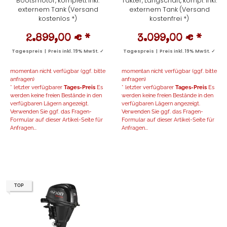
Bootsmotor, komplett inkl.
Takter, Langschaft, kompl. inkl.
externem Tank (Versand
externem Tank (Versand
kostenlos *)
kostenfrei *)
2.899,00 €
*
3.099,00 €
*
Tagespreis | Preis inkl. 19% MwSt. ✓
Tagespreis | Preis inkl. 19% MwSt. ✓
momentan nicht verfügbar (ggf. bitte
momentan nicht verfügbar (ggf. bitte
anfragen)
anfragen)
* letzter verfügbarer
Tages-Preis
Es
* letzter verfügbarer
Tages-Preis
Es
werden keine freien Bestände in den
werden keine freien Bestände in den
verfügbaren Lägern angezeigt.
verfügbaren Lägern angezeigt.
Verwenden Sie ggf. das Fragen-
Verwenden Sie ggf. das Fragen-
Formular auf dieser Artikel-Seite für
Formular auf dieser Artikel-Seite für
Anfragen...
Anfragen...
TOP