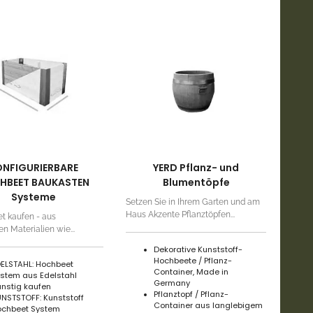
ONFIGURIERBARE
YERD Pflanz- und
HBEET BAUKASTEN
Blumentöpfe
Systeme
Setzen Sie in Ihrem Garten und am
Haus Akzente Pflanztöpfen...
 kaufen - aus
en Materialien wie...
Dekorative Kunststoff-
Hochbeete / Pflanz-
ELSTAHL: Hochbeet
Container, Made in
stem aus Edelstahl
Germany
nstig kaufen
Pflanztopf / Pflanz-
NSTSTOFF: Kunststoff
Container aus langlebigem
ochbeet System