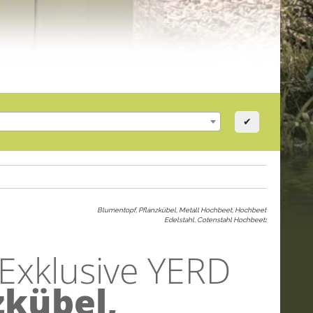
✔
Blumentopf, Pflanzkübel, Metall Hochbeet, Hochbeet
Edelstahl, Cotenstahl Hochbeet
:
 Exklusive YERD
zkübel,