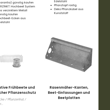
Edelstahl
arantia) günstig kaufen
Pflanztopf rostig
RZINKT: Hochbeet System
Deko Pflanzkübel aus
s verzinktem Metall
Kunststoff
nstig kaufen
ochbeet-Ecken aus
elstahl
ative Frühbeete und
Rasenmäher-Kanten,
icher Pflanzenschutz
Beet-Einfassungen und
Beetplatten
cke / Pflanzenhut /
...