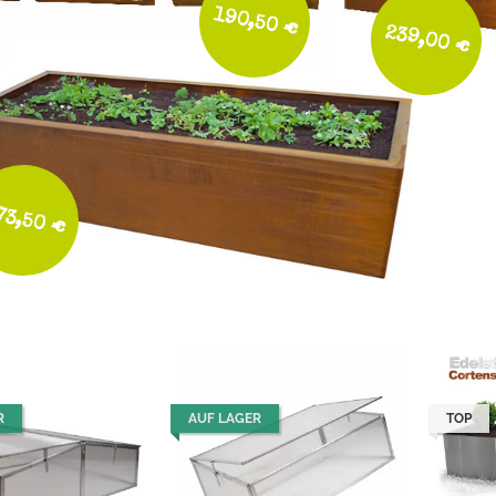
190,50 €
239,00 €
73,50 €
R
AUF LAGER
TOP