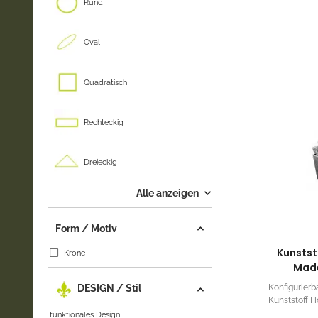
Rund
Oval
Quadratisch
Rechteckig
Dreieckig
Alle anzeigen
Form / Motiv
Kunstst
Krone
Made
Konfigurierb
DESIGN / Stil
Kunststoff H
funktionales Design