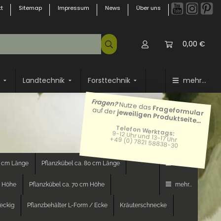
t
Sitemap
Impressum
News
Über uns
0,00 €
Landtechnik
Forsttechnik
mehr...
Fragen?
Nutze das
Frageformular
auf der
jeweiligen Produktseite...
Telefon Werktags:
9-12 Uhr und 13-17 Uhr
+49 (0) 7821 58838-30
0 cm Länge
Pflanzkübel ca. 80 cm Länge
mehr...
m Höhe
Pflanzkübel ca. 70 cm Höhe
mehr...
teckig
Pflanzbehälter L-Form / Ecke
Kräuterschnecke