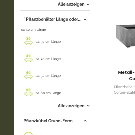
Alle anzeigen
* Pflanzbehälter Länge oder Durchmesser +/-
ca. 10 cm Länge
ca. 30 cm Länge
ca. 40 cm Länge
Metall-
ca. 50 cm Länge
Co
Pflanzbehält
Corten-Stahl.
ca. 60 cm Länge
Alle anzeigen
Pflanzkübel Grund-Form