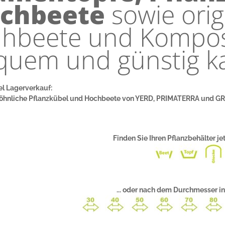
chbeete
sowie orig
ühbeete und Kompost
quem und günstig k
l Lagerverkauf:
hnliche Pflanzkübel und Hochbeete von YERD, PRIMATERRA und GRA
Finden Sie Ihren Pflanzbehälter jet
... oder nach dem Durchmesser in