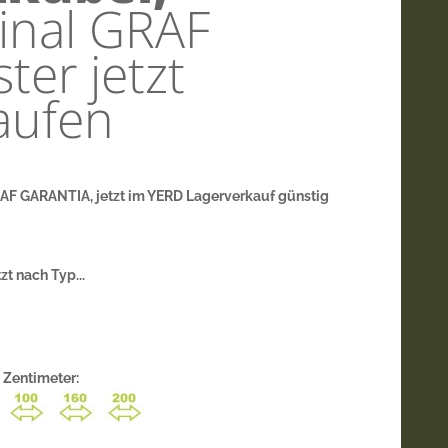
inal GRAF
er jetzt
aufen
F GARANTIA, jetzt im YERD Lagerverkauf günstig
zt nach Typ...
 Zentimeter: