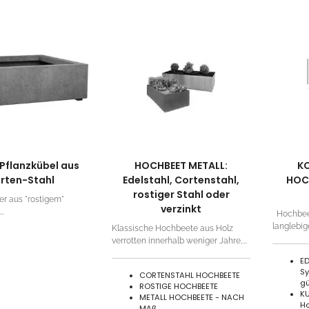
Pflanzkübel aus
HOCHBEET METALL:
K
rten-Stahl
Edelstahl, Cortenstahl,
HOC
rostiger Stahl oder
er aus "rostigem"
verzinkt
..
Hochbeet
langlebig
Klassische Hochbeete aus Holz
verrotten innerhalb weniger Jahre,...
ED
Sy
CORTENSTAHL HOCHBEETE
gü
ROSTIGE HOCHBEETE
KU
METALL HOCHBEETE - NACH
H
MAß