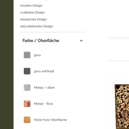
modern Design
rustikales Design
klassisches Design
naturalistisches Design
Farbe / Oberfläche
grau
grau anthrazit
Metall / silber
Metall - Rost
Farbe Holz-Oberfläche