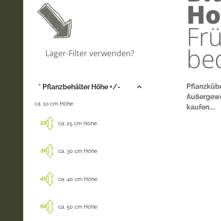
Ho
Fr
be
Lager-Filter verwenden?
Pflanzkübe
* Pflanzbehälter Höhe +/-
Außergewö
ca. 10 cm Höhe
kaufen....
ca. 25 cm Höhe
ca. 30 cm Höhe
ca. 40 cm Höhe
ca. 50 cm Höhe