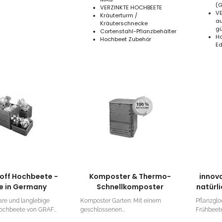
(G
VERZINKTE HOCHBEETE
VE
Kräuterturm /
au
Kräuterschnecke
gü
Cortenstahl-Pflanzbehälter
H
Hochbeet Zubehör
Ed
off Hochbeete -
Komposter & Thermo-
innov
 in Germany
Schnellkomposter
natürl
are und langlebige
Komposter Garten: Mit einem
Pflanzglo
ochbeete von GRAF...
geschlossenen...
Frühbeete: