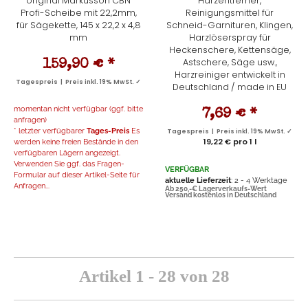
original Markusson CBN
Harzentferner,
Profi-Scheibe mit 22,2mm,
Reinigungsmittel für
für Sägekette, 145 x 22,2 x 4,8
Schneid-Garnituren, Klingen,
mm
Harzlöserspray für
Heckenschere, Kettensäge,
Astschere, Säge usw.,
159,90 €
*
Harzreiniger entwickelt in
Tagespreis | Preis inkl. 19% MwSt. ✓
Deutschland / made in EU
momentan nicht verfügbar (ggf. bitte
7,69 €
*
anfragen)
* letzter verfügbarer
Tages-Preis
Es
Tagespreis | Preis inkl. 19% MwSt. ✓
19,22 € pro 1 l
werden keine freien Bestände in den
verfügbaren Lägern angezeigt.
Verwenden Sie ggf. das Fragen-
VERFÜGBAR
Formular auf dieser Artikel-Seite für
aktuelle Lieferzeit
: 2 - 4 Werktage
Anfragen...
Ab 250,-€ Lagerverkaufs-Wert
Versand kostenlos in Deutschland
Artikel 1 - 28 von 28