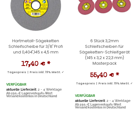
Hartmetall-Sägeketten
6 Stück 3,2mm
Schleifscheibe für 3/8" Profi
Schleifscheiben für
und 0,404",145 x 4,5 mm
Sägeketten-Schleifgerät
(145 x 3,2 x 22,3 mm)
Masterpack
17,40 €
*
Tagespreis | Preis inkl. 19% MwSt. ✓
55,40 €
*
Tagespreis | Preis inkl. 19% MwSt. ✓
VERFÜGBAR
aktuelle Lieferzeit
: 2 - 4 Werktage
Ab 250,-€ Lagerverkaufs-Wert
VERFÜGBAR
Versand kostenlos in Deutschland
aktuelle Lieferzeit
: 2 - 4 Werktage
Ab 250,-€ Lagerverkaufs-Wert
Versand kostenlos in Deutschland