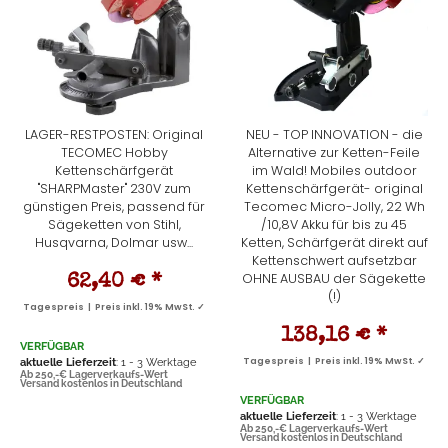
LAGER-RESTPOSTEN: Original
NEU - TOP INNOVATION - die
TECOMEC Hobby
Alternative zur Ketten-Feile
Kettenschärfgerät
im Wald! Mobiles outdoor
"SHARPMaster" 230V zum
Kettenschärfgerät- original
günstigen Preis, passend für
Tecomec Micro-Jolly, 22 Wh
Sägeketten von Stihl,
/10,8V Akku für bis zu 45
Husqvarna, Dolmar usw...
Ketten, Schärfgerät direkt auf
Kettenschwert aufsetzbar
OHNE AUSBAU der Sägekette
62,40 €
*
(!)
Tagespreis | Preis inkl. 19% MwSt. ✓
138,16 €
*
VERFÜGBAR
aktuelle Lieferzeit
: 1 - 3 Werktage
Tagespreis | Preis inkl. 19% MwSt. ✓
Ab 250,-€ Lagerverkaufs-Wert
Versand kostenlos in Deutschland
VERFÜGBAR
aktuelle Lieferzeit
: 1 - 3 Werktage
Ab 250,-€ Lagerverkaufs-Wert
Versand kostenlos in Deutschland