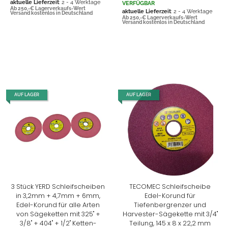
aktuelle Lieferzeit
: 2 - 4 Werktage
VERFÜGBAR
Ab 250,-€ Lagerverkaufs-Wert
aktuelle Lieferzeit
: 2 - 4 Werktage
Versand kostenlos in Deutschland
Ab 250,-€ Lagerverkaufs-Wert
Versand kostenlos in Deutschland
AUF LAGER
AUF LAGER
3 Stück YERD Schleifscheiben
TECOMEC Schleifscheibe
in 3,2mm + 4,7mm + 6mm,
Edel-Korund für
Edel-Korund für alle Arten
Tiefenbergrenzer und
von Sägeketten mit 325" +
Harvester-Sägekette mit 3/4"
3/8" + 404" + 1/2" Ketten-
Teilung, 145 x 8 x 22,2 mm