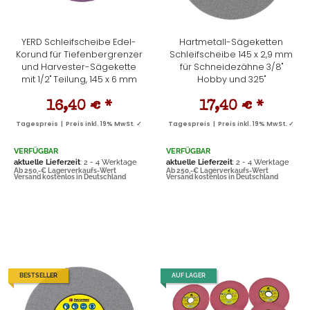
YERD Schleifscheibe Edel-
Hartmetall-Sägeketten
Korund für Tiefenbergrenzer
Schleifscheibe 145 x 2,9 mm
und Harvester-Sägekette
für Schneidezähne 3/8"
mit 1/2" Teilung, 145 x 6 mm
Hobby und 325"
16,40 €
*
17,40 €
*
Tagespreis | Preis inkl. 19% MwSt. ✓
Tagespreis | Preis inkl. 19% MwSt. ✓
VERFÜGBAR
VERFÜGBAR
aktuelle Lieferzeit
: 2 - 4 Werktage
aktuelle Lieferzeit
: 2 - 4 Werktage
Ab 250,-€ Lagerverkaufs-Wert
Ab 250,-€ Lagerverkaufs-Wert
Versand kostenlos in Deutschland
Versand kostenlos in Deutschland
BESTSELLER
AUF LAGER