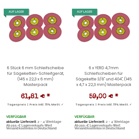
AUF LAGER
AUF LAGER
6 Stück 6 mm Schleifscheibe
6 x YERD 4,7mm
für Sägeketten-Schleifgerät,
Schleifscheiben für
(145 x 22,3 x 6 mm)
Sägekette 3/8" und 404", (145
Masterpack
x 4,7 x 22,3 mm) Masterpack
61,81 €
*
59,00 €
*
Tagespreis | Preis inkl. 19% MwSt. ✓
Tagespreis | Preis inkl. 19% MwSt. ✓
VERFÜGBAR
VERFÜGBAR
aktuelle Lieferzeit
: 2 - 4 Werktage
aktuelle Lieferzeit
: 2 - 4 Werktage
Ab 250,-€ Lagerverkaufs-Wert
Ab 250,-€ Lagerverkaufs-Wert
Versand kostenlos in Deutschland
Versand kostenlos in Deutschland