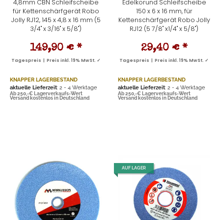
4,8mm CBN Schleifscheibe
Edelkorund Schleifscheibe
für Kettenschärfgerät Robo
150 x 6 x 16 mm, für
Jolly RJ12, 145 x 4,8 x 16 mm (5
Kettenschärfgerät Robo Jolly
3/4" x 3/16" x 5/8")
RJ12 (5 7/8" x1/4" x 5/8")
149,90 €
*
29,40 €
*
Tagespreis | Preis inkl. 19% MwSt. ✓
Tagespreis | Preis inkl. 19% MwSt. ✓
KNAPPER LAGERBESTAND
KNAPPER LAGERBESTAND
aktuelle Lieferzeit
: 2 - 4 Werktage
aktuelle Lieferzeit
: 2 - 4 Werktage
Ab 250,-€ Lagerverkaufs-Wert
Ab 250,-€ Lagerverkaufs-Wert
Versand kostenlos in Deutschland
Versand kostenlos in Deutschland
AUF LAGER