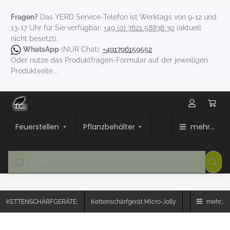
Fragen?
Das YERD Service-Telefon ist Werktags von 9-12 und
13-17 Uhr für Sie verfügbar:
+49 (0) 7821 58838 30
(aktuell
nicht besetzt).
WhatsApp
(NUR Chat):
+491796159552
Oder nutze das Produktfragen-Formular auf der jeweiligen
Produktseite...
Feuerstellen
Pflanzbehälter
mehr...
KETTENSCHÄRFGERÄTE:
Kettenschärfgerät Micro-Jolly
mehr...