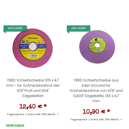
AUF LAGER
AUF LAGER
YERD Schleifscheibe 105 x 4,7
YERD Schleifscheibe aus
mm - für Schneidezähne der
Edel-Korund für
3/8" Profi und 404"
Schneidezähne von 3/8" und
Sägeketten
0,404" Sägekette, 145 x 4,7
mm
12,40 €
*
10,90 €
*
Tagespreis | Preis inkl. 19% MwSt. ✓
Tagespreis | Preis inkl. 19% MwSt. ✓
VERFÜGBAR