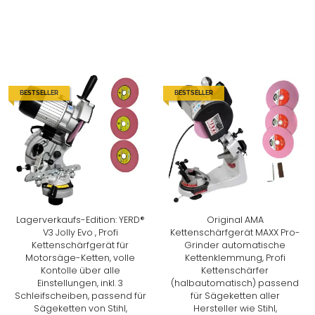
BESTSELLER
BESTSELLER
Lagerverkaufs-Edition: YERD®
Original AMA
V3 Jolly Evo , Profi
Kettenschärfgerät MAXX Pro-
Kettenschärfgerät für
Grinder automatische
Motorsäge-Ketten, volle
Kettenklemmung, Profi
Kontolle über alle
Kettenschärfer
Einstellungen, inkl. 3
(halbautomatisch) passend
Schleifscheiben, passend für
für Sägeketten aller
Sägeketten von Stihl,
Hersteller wie Stihl,