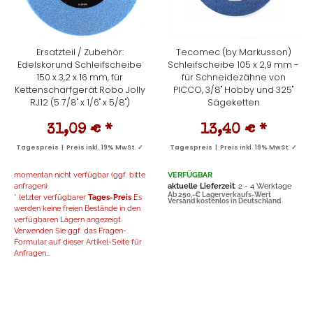
Ersatzteil / Zubehör:
Tecomec (by Markusson)
Edelskorund Schleifscheibe
Schleifscheibe 105 x 2,9 mm -
150 x 3,2 x 16 mm, für
für Schneidezähne von
Kettenschärfgerät Robo Jolly
PICCO, 3/8" Hobby und 325"
RJ12 (5 7/8" x 1/6" x 5/8")
Sägeketten
31,09 €
*
13,40 €
*
Tagespreis | Preis inkl. 19% MwSt. ✓
Tagespreis | Preis inkl. 19% MwSt. ✓
momentan nicht verfügbar (ggf. bitte
VERFÜGBAR
anfragen)
aktuelle Lieferzeit
: 2 - 4 Werktage
Ab 250,-€ Lagerverkaufs-Wert
* letzter verfügbarer
Tages-Preis
Es
Versand kostenlos in Deutschland
werden keine freien Bestände in den
verfügbaren Lägern angezeigt.
Verwenden Sie ggf. das Fragen-
Formular auf dieser Artikel-Seite für
Anfragen...