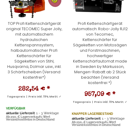
TOP Profi Kettenschärfgerät
Profi Kettenschärfgerät
original TECOMEC Super Jolly,
automatisch: Robo-Jolly RJ12
mit automatischem
von Tecomec,
hydraulischen
Kettenschärfer für
Kettenspannsystem,
Sägeketten von Motosägen
halbautomatischer Profi
und Forstmaschinen,
Kettenschärfer für
hochwertiger
Sägeketten von Stihl,
Kettenschärfautomat made
Husqvarna, Dolmar usw., inkl.
in Sweden by Markusson,
3 Schärfscheiben (Versand
Mengen-Rabatt ab 2 Stück
kostenfrei*)
beachten (Versand
kostenfrei *)
282,54 €
*
957,09 €
*
Tagespreis | Preis inkl. 19% MwSt. ✓
Tagespreis | Preis inkl. 19% MwSt. ✓
VERFÜGBAR
aktuelle Lieferzeit
: 1 - 3 Werktage
KNAPPER LAGERBESTAND
Ab 250,-€ Lagerverkaufs-Wert
aktuelle Lieferzeit
: 1 - 3 Werktage
Versand kostenlos in Deutschland
Ab 250,-€ Lagerverkaufs-Wert
Versand kostenlos in Deutschland