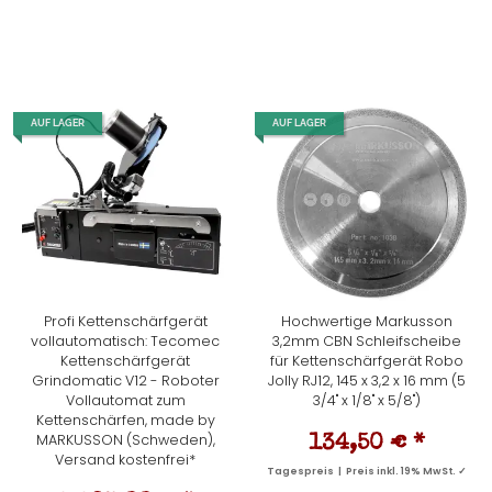
AUF LAGER
AUF LAGER
Profi Kettenschärfgerät
Hochwertige Markusson
vollautomatisch: Tecomec
3,2mm CBN Schleifscheibe
Kettenschärfgerät
für Kettenschärfgerät Robo
Grindomatic V12 - Roboter
Jolly RJ12, 145 x 3,2 x 16 mm (5
Vollautomat zum
3/4" x 1/8" x 5/8")
Kettenschärfen, made by
MARKUSSON (Schweden),
134,50 €
*
Versand kostenfrei*
Tagespreis | Preis inkl. 19% MwSt. ✓