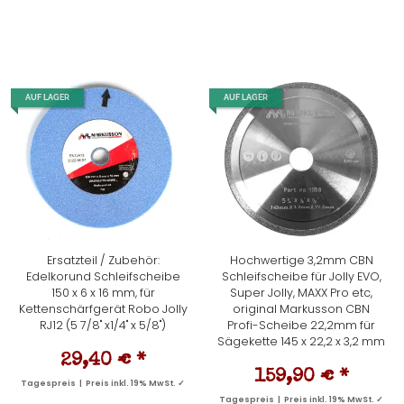
AUF LAGER
AUF LAGER
Ersatzteil / Zubehör:
Hochwertige 3,2mm CBN
Edelkorund Schleifscheibe
Schleifscheibe für Jolly EVO,
150 x 6 x 16 mm, für
Super Jolly, MAXX Pro etc,
Kettenschärfgerät Robo Jolly
original Markusson CBN
RJ12 (5 7/8" x1/4" x 5/8")
Profi-Scheibe 22,2mm für
Sägekette 145 x 22,2 x 3,2 mm
29,40 €
*
159,90 €
*
Tagespreis | Preis inkl. 19% MwSt. ✓
Tagespreis | Preis inkl. 19% MwSt. ✓