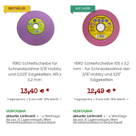
BESTSELLER
AUF LAGER
YERD Schleifscheibe für
YERD Schleifscheibe 105 x 3,2
Schneidezähne 3/8" Hobby
mm - für Schneidezähne der
und 0,325" Sägeketten, 145 x
3/8" Hobby und 325"
3,2 mm
Sägeketten
13,40 €
*
12,49 €
*
Tagespreis | Preis inkl. 19% MwSt. ✓
Tagespreis | Preis inkl. 19% MwSt. ✓
VERFÜGBAR
VERFÜGBAR
aktuelle Lieferzeit
: 2 - 4 Werktage
aktuelle Lieferzeit
: 2 - 4 Werktage
Ab 250,-€ Lagerverkaufs-Wert
Ab 250,-€ Lagerverkaufs-Wert
Versand kostenlos in Deutschland
Versand kostenlos in Deutschland