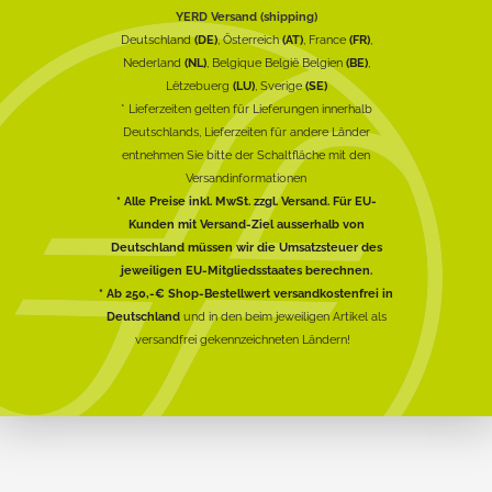
YERD Versand (shipping)
Deutschland
(DE)
, Österreich
(AT)
, France
(FR)
,
Nederland
(NL)
, Belgique België Belgien
(BE)
,
Lëtzebuerg
(LU)
, Sverige
(SE)
* Lieferzeiten gelten für Lieferungen innerhalb
Deutschlands, Lieferzeiten für andere Länder
entnehmen Sie bitte der Schaltfläche mit den
Versandinformationen
* Alle Preise inkl. MwSt. zzgl. Versand. Für EU-
Kunden mit Versand-Ziel ausserhalb von
Deutschland müssen wir die Umsatzsteuer des
jeweiligen EU-Mitgliedsstaates berechnen.
* Ab 250,-€ Shop-Bestellwert versandkostenfrei in
Deutschland
und in den beim jeweiligen Artikel als
versandfrei gekennzeichneten Ländern!