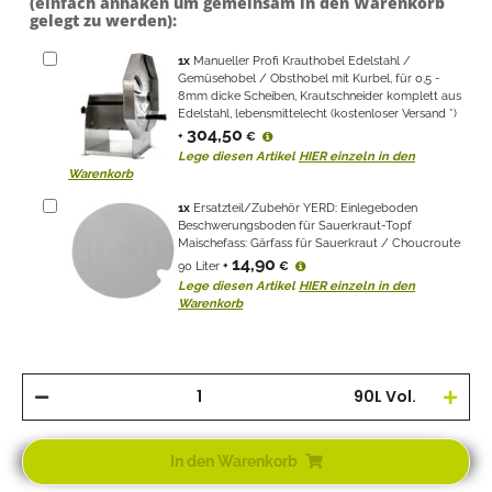
(einfach anhaken um gemeinsam in den Warenkorb
gelegt zu werden):
1
x
Manueller Profi Krauthobel Edelstahl /
Gemüsehobel / Obsthobel mit Kurbel, für 0,5 -
8mm dicke Scheiben, Krautschneider komplett aus
Edelstahl, lebensmittelecht (kostenloser Versand *)
304,50
+
€
Lege diesen Artikel
HIER einzeln in den
Warenkorb
1
x
Ersatzteil/Zubehör YERD: Einlegeboden
Beschwerungsboden für Sauerkraut-Topf
Maischefass: Gärfass für Sauerkraut / Choucroute
14,90
90 Liter
+
€
Lege diesen Artikel
HIER einzeln in den
Warenkorb
90L Vol.
In den Warenkorb