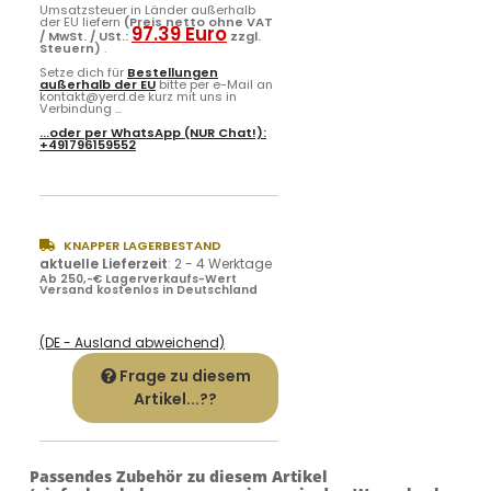
Umsatzsteuer in Länder außerhalb
der EU liefern
(Preis netto ohne VAT
97.39 Euro
/ MwSt. / USt.:
zzgl.
Steuern)
.
Setze dich für
Bestellungen
außerhalb der EU
bitte per e-Mail an
kontakt@yerd.de kurz mit uns in
Verbindung ...
...oder per
WhatsApp
(NUR Chat!):
+491796159552
KNAPPER LAGERBESTAND
aktuelle Lieferzeit
:
2 - 4 Werktage
Ab 250,-€ Lagerverkaufs-Wert
Versand kostenlos in Deutschland
(DE - Ausland abweichend)
Frage zu diesem
Artikel...??
Passendes Zubehör zu diesem Artikel