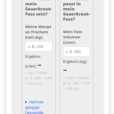
mein
passt in
Sauerkraut-
mein
Fass sein?
Sauerkraut-
Fass?
Meine Menge
Mein Fass-
an frischem
Volumen
Kohl (kg):
(Liter):
Ergebnis
Ergebnis (kg):
–
(Liter):
–
= kg ÷ Faktor
= Liter × Faktor
(z. B. 200 ÷ 0,60
(z. B. 300 × 0,60
= 333,3 L)
= 180 kg)
Nächste
gängige
Fassgröße