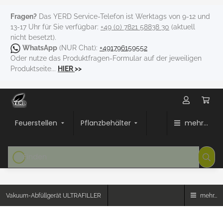
Fragen?
Das YERD Service-Telefon ist Werktags von 9-12 und
13-17 Uhr für Sie verfügbar:
+49 (0) 7821 58838 30
(aktuell
nicht besetzt).
WhatsApp
(NUR Chat):
+491796159552
Oder nutze das Produktfragen-Formular auf der jeweiligen
Produktseite...
HIER
>>
Feuerstellen
Pflanzbehälter
mehr...
Vakuum-Abfüllgerät ULTRAFILLER
mehr...