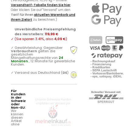
(Versandgewicht: 10,50 kg - Unsere
Versandtarif-Tabelle finden Sie hier
.
Oder klicken Sie auf "Versand" um den
Tarif für Ihren
aktuellen Warenkorb und
Ihrem Zielort
zu berechnen.)
Unverbindliche Preisempfehlung
des Herstellers
:
119,99 €
✓
(Sie sparen
3.41%
, also
4,09 €
)
✓
Gewährleistung: Gegenüber
Verbrauchern
gelten die
gesetzlichen
Mängelhaftungsrechte von
24
Monaten
, 12 Monate für gewerbliche
Kunden.
✓
Versand aus Deutschland (
DE
)
Für
Kunden
in der
Schweiz
oder
Non-EU:
Wir
können
diesen
Artikel
ohne