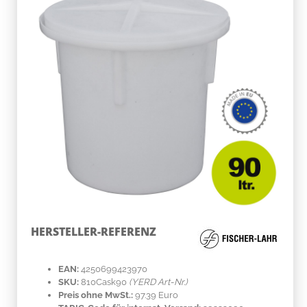
HERSTELLER-REFERENZ
EAN:
4250699423970
SKU:
810Cask90
(YERD Art-Nr.)
Preis ohne MwSt.:
97.39 Euro