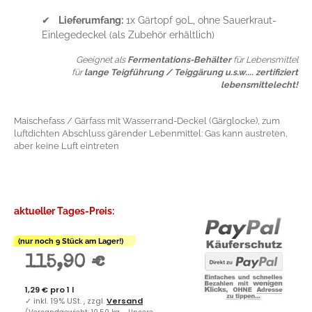
✔
Lieferumfang:
1x Gärtopf 90L, ohne Sauerkraut-
Einlegedeckel (als Zubehör erhältlich)
Geeignet als
Fermentations-Behälter
für Lebensmittel
für
lange Teigführung / Teiggärung u.s.w.... zertifiziert
lebensmittelecht!
Maischefass / Gärfass mit Wasserrand-Deckel (Gärglocke), zum
luftdichten Abschluss gärender Lebenmittel: Gas kann austreten,
aber keine Luft eintreten
aktueller Tages-Preis:
(nur noch 9 Stück am Lager!)
115,90 €
1,29 € pro 1 l
✓
inkl. 19% USt. , zzgl.
Versand