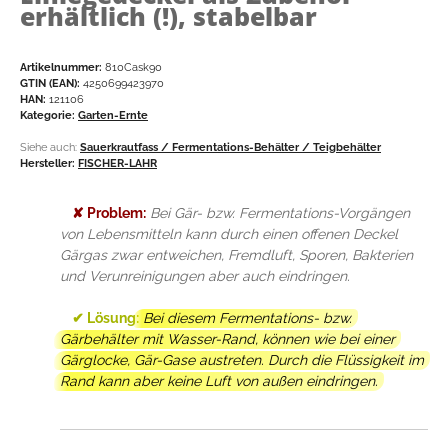
erhältlich (!), stabelbar
Artikelnummer:
810Cask90
GTIN (EAN):
4250699423970
HAN:
121106
Kategorie:
Garten-Ernte
Siehe auch:
Sauerkrautfass / Fermentations-Behälter / Teigbehälter
Hersteller:
FISCHER-LAHR
✘ Problem:
Bei Gär- bzw. Fermentations-Vorgängen
von Lebensmitteln kann durch einen offenen Deckel
Gärgas zwar entweichen, Fremdluft, Sporen, Bakterien
und Verunreinigungen aber auch eindringen.
✔ Lösung:
Bei diesem Fermentations- bzw.
Gärbehälter mit Wasser-Rand, können wie bei einer
Gärglocke, Gär-Gase austreten. Durch die Flüssigkeit im
Rand kann aber keine Luft von außen eindringen.