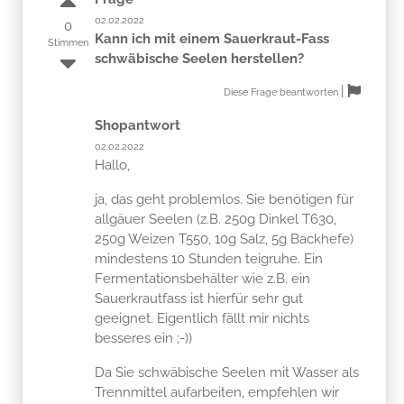
02.02.2022
0
Kann ich mit einem Sauerkraut-Fass
Stimmen
schwäbische Seelen herstellen?
|
Diese Frage beantworten
Shopantwort
02.02.2022
Hallo,
ja, das geht problemlos. Sie benötigen für
allgäuer Seelen (z.B. 250g Dinkel T630,
250g Weizen T550, 10g Salz, 5g Backhefe)
mindestens 10 Stunden teigruhe. Ein
Fermentationsbehälter wie z.B. ein
Sauerkrautfass ist hierfür sehr gut
geeignet. Eigentlich fällt mir nichts
besseres ein ;-))
Da Sie schwäbische Seelen mit Wasser als
Trennmittel aufarbeiten, empfehlen wir