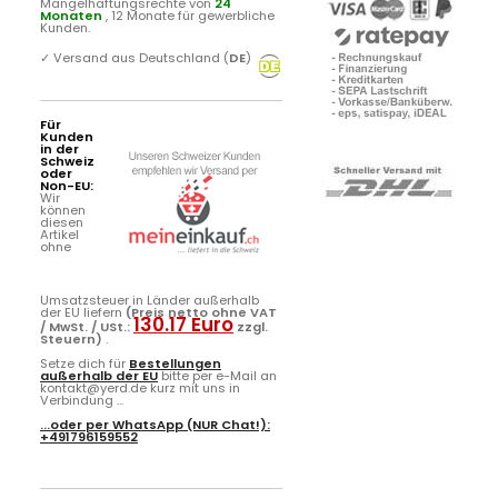
Mängelhaftungsrechte von
24
Monaten
, 12 Monate für gewerbliche
Kunden.
✓
Versand aus Deutschland (
DE
)
Für
Kunden
in der
Schweiz
oder
Non-EU:
Wir
können
diesen
Artikel
ohne
Umsatzsteuer in Länder außerhalb
der EU liefern
(Preis netto ohne VAT
130.17 Euro
/ MwSt. / USt.:
zzgl.
Steuern)
.
Setze dich für
Bestellungen
außerhalb der EU
bitte per e-Mail an
kontakt@yerd.de kurz mit uns in
Verbindung ...
...oder per
WhatsApp
(NUR Chat!):
+491796159552