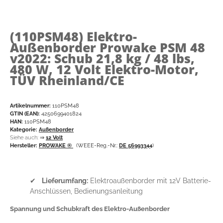
(110PSM48)
Elektro-
Außenborder Prowake PSM 48
v2022: Schub 21,8 kg / 48 lbs,
480 W, 12 Volt Elektro-Motor,
TÜV Rheinland/CE
Artikelnummer:
110PSM48
GTIN (EAN):
4250699401824
HAN:
110PSM48
Kategorie:
Außenborder
Siehe auch:
⇒
12 Volt
Hersteller:
PROWAKE ®
(WEEE-Reg.-Nr.:
DE 56993344
)
✔
Lieferumfang:
Elektroaußenborder mit 12V Batterie-
Anschlüssen, Bedienungsanleitung
Spannung und Schubkraft des Elektro-Außenborder