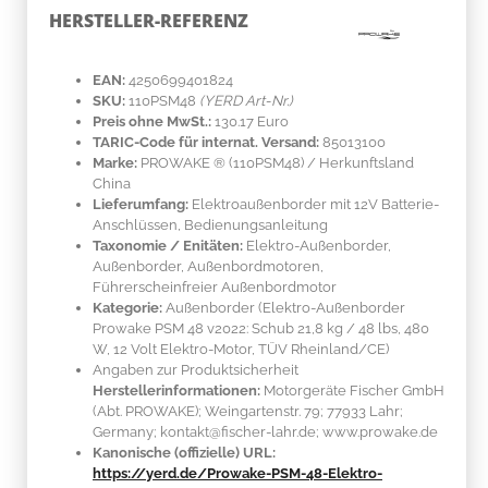
HERSTELLER-REFERENZ
EAN:
4250699401824
SKU:
110PSM48
(YERD Art-Nr.)
Preis ohne MwSt.:
130.17 Euro
TARIC-Code für internat. Versand:
85013100
Marke:
PROWAKE ®
(110PSM48)
/ Herkunftsland
China
Lieferumfang:
Elektroaußenborder mit 12V Batterie-
Anschlüssen, Bedienungsanleitung
Taxonomie / Enitäten:
Elektro-Außenborder,
Außenborder, Außenbordmotoren,
Führerscheinfreier Außenbordmotor
Kategorie:
Außenborder (Elektro-Außenborder
Prowake PSM 48 v2022: Schub 21,8 kg / 48 lbs, 480
W, 12 Volt Elektro-Motor, TÜV Rheinland/CE)
Angaben zur Produktsicherheit
Herstellerinformationen:
Motorgeräte Fischer GmbH
(Abt. PROWAKE); Weingartenstr. 79; 77933 Lahr;
Germany; kontakt@fischer-lahr.de; www.prowake.de
Kanonische (offizielle) URL:
https://yerd.de/Prowake-PSM-48-Elektro-