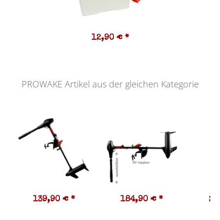
12,90 €
*
PROWAKE Artikel aus der gleichen Kategorie
139,90 €
*
184,90 €
*
23