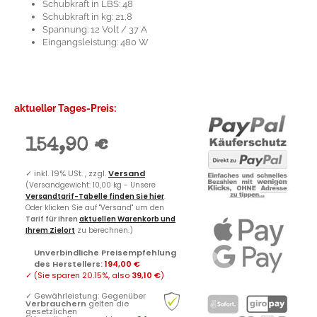
Schubkraft in LBS: 48
Schubkraft in kg: 21,8
Spannung: 12 Volt / 37 A
Eingangsleistung: 480 W
aktueller Tages-Preis:
154,90 €
✓
inkl. 19% USt. , zzgl.
Versand
(Versandgewicht: 10,00 kg - Unsere
Versandtarif-Tabelle finden Sie hier
.
Oder klicken Sie auf "Versand" um den
Tarif für Ihren
aktuellen Warenkorb und
Ihrem Zielort
zu berechnen.)
Unverbindliche Preisempfehlung
des Herstellers
:
194,00 €
✓
(Sie sparen
20.15%
, also
39,10 €
)
✓
Gewährleistung: Gegenüber
Verbrauchern
gelten die
gesetzlichen