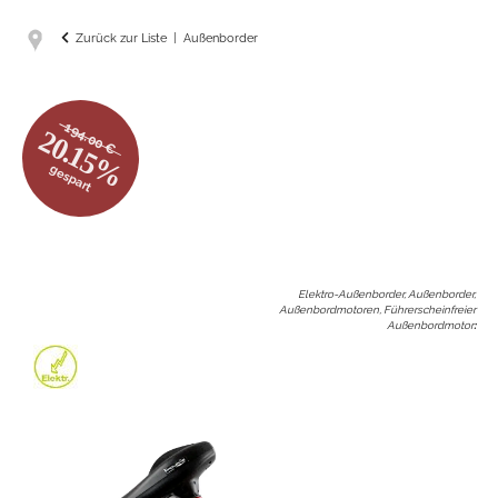
Zurück zur Liste
Außenborder
194.00 €
20.15%
gespart
Elektro-Außenborder, Außenborder,
Außenbordmotoren, Führerscheinfreier
Außenbordmotor
: