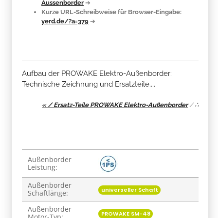
Aussenborder
➔
Kurze URL-Schreibweise für Browser-Eingabe:
yerd.de/?a=379
➔
Aufbau der PROWAKE Elektro-Außenborder:
Technische Zeichnung und Ersatzteile....
« / Ersatz-Teile PROWAKE Elektro-Außenborder
/
∴
Produkteigenschaft
Wert
Außenborder
Leistung:
Außenborder
universeller Schaft
Schaftlänge:
Außenborder
PROWAKE SM-48
Motor-Typ: