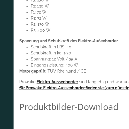
F2: 130 W
F1: 72 W
R1: 72 W
R2: 130 W
R3: 400 W
Spannung und Schubkraft des Elektro-Außenborder
Schubkraft in LBS: 40
Schubkraft in kg: 19,0
Spannung: 12 Volt / 35 A
Eingangsleistung: 408 W
Motor geprüft:
TÜV Rheinland / CE
Prowake
Elektro-Aussenborder
sind langlebig und wartung
für Prowake Elektro-Aussenborder finden sie (zum günstige
Produktbilder-Download