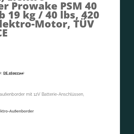
r Prowake PSM 40
 19 kg / 40 lbs, 420
Elektro-Motor, TÜV
CE
.:
DE 56993344
)
außenborder mit 12V Batterie-Anschlüssen,
ektro-Außenborder