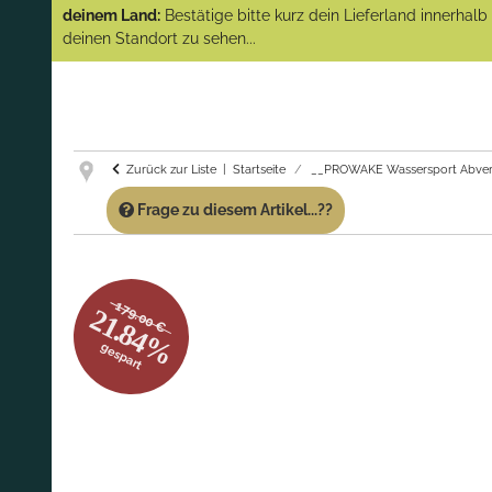
(Abverkauf)!
deinem Land:
Bestätige bitte kurz dein Lieferland innerhal
deinen Standort zu sehen...
GARANTIE UND SERVICE:
Du erhältst über
diese Seite weiterhin Support für PROWAKE
Artikel!
Fragen?
Ruf uns für Fragen zu PROWAKE
Artikeln einfach an!
Zurück zur Liste
Startseite
__PROWAKE Wassersport Abver
Frage zu diesem Artikel...??
179.00 €
21.84%
gespart