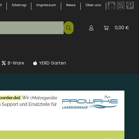
t
Sitemap
Impressum
News
Über uns
0,00 €
B-Ware
YERD Garten
border.de
):
Wir (
Motorgeräte
 Support und Ersatzteile für