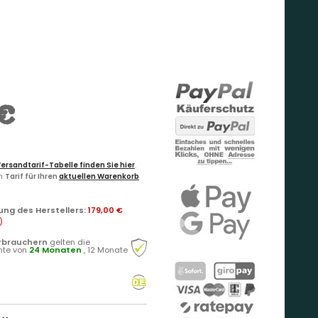
€
ersandtarif-Tabelle finden Sie hier
.
en
Tarif für Ihren
aktuellen Warenkorb
ung des Herstellers
:
179,00 €
)
rbrauchern
gelten die
hte von
24 Monaten
, 12 Monate