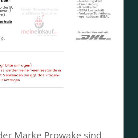
r Non-
e
b der EU
wSt. /
ern)
.
erhalb
!):
f. bitte anfragen)
Es werden keine freien Bestände in
t. Verwenden Sie ggf. das Fragen-
ür Anfragen...
 der Marke Prowake sind