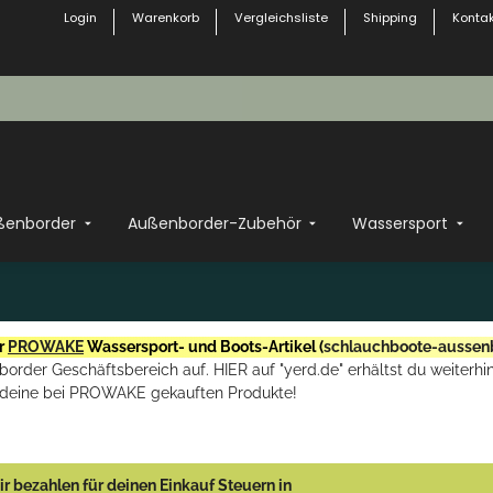
Login
Warenkorb
Vergleichsliste
Shipping
Kontak
ßenborder
Außenborder-Zubehör
Wassersport
r
PROWAKE
Wassersport- und Boots-Artikel (
schlauchboote-aussen
rder Geschäftsbereich auf. HIER auf "yerd.de" erhältst du weiterhin
deine bei PROWAKE gekauften Produkte!
r bezahlen für deinen Einkauf Steuern in