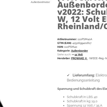
Außenborde
Außenbordmotor
:
v2022: Schub
W, 12 Volt 
Rheinland/
Artikelnummer:
110PSM40A
GTIN (EAN):
4250699401817
HAN:
110PSM40
Kategorie:
Außenborder
Siehe auch:
⇒
12 Volt
Hersteller:
PROWAKE ®
(WEEE-Reg.-Nr
✔
Lieferumfang:
Elektro
Bedienungsanleitung
Spannung und Schubkraft des El
Schubkraft in LBS: 40
Schubkraft in kg: 19,0
Spannung: 12 Volt / 35 A