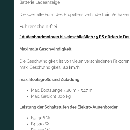
Batterie Ladeanzeige
Die spezielle Form des Propellers verhindert ein Verhaken 
Führerschein-frei
* Außenbordmotoren bis einschließlich 15 PS dürfen in Deu
Maximale Geschwindigkeit
Die Geschwindigkeit ist von vielen verschiedenen Faktore
max. Geschwindigkeit: 8,2 km/h
max. Bootsgröße und Zuladung
Max. Bootslänge 4,86 m ~ 5,17 m
Max. Gewicht 800 kg
Leistung der Schaltstufen des Elektro-Außenborder
F5: 408 W
F4: 310 W
F3: 230 W