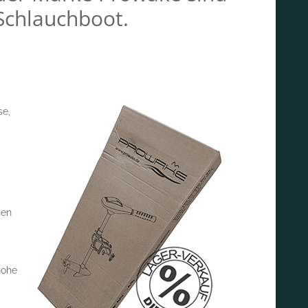
 Schlauchboot.
se,
nen
hohe