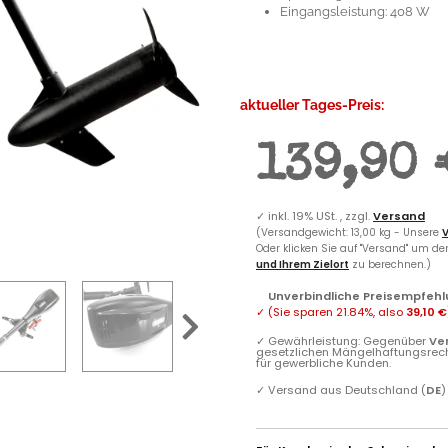
Eingangsleistung: 408 W
aktueller Tages-Preis:
139,90 
✓
inkl. 19% USt. , zzgl.
Versand
(Versandgewicht: 13,00 kg - Unsere
V
Oder klicken Sie auf "Versand" um d
und Ihrem Zielort
zu berechnen.)
Unverbindliche Preisempfehl
✓
(Sie sparen
21.84%
, also
39,10 €
✓
Gewährleistung: Gegenüber
Ve
gesetzlichen Mängelhaftungsrec
für gewerbliche Kunden.
✓
Versand aus Deutschland (
DE
)