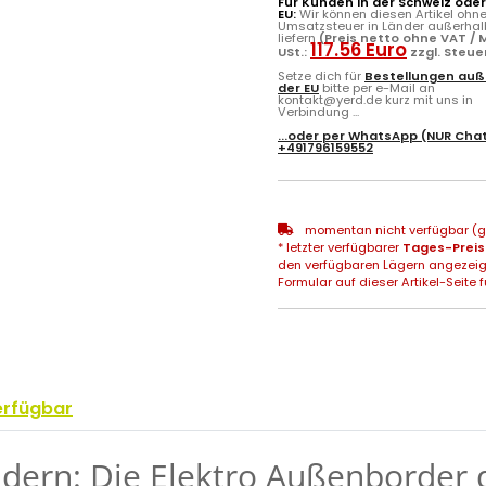
Für Kunden in der Schweiz ode
EU:
Wir können diesen Artikel ohn
Umsatzsteuer in Länder außerhal
liefern
(Preis netto ohne VAT / M
117.56 Euro
USt.:
zzgl. Steu
Setze dich für
Bestellungen auß
der EU
bitte per e-Mail an
kontakt@yerd.de kurz mit uns in
Verbindung ...
...oder per
WhatsApp
(NUR Chat
+491796159552
momentan nicht verfügbar (gg
* letzter verfügbarer
Tages-Preis
den verfügbaren Lägern angezeig
Formular auf dieser Artikel-Seite f
erfügbar
udern: Die Elektro Außenborder