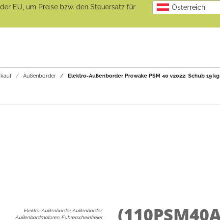
b der EU, um Preise bzw. den Steuersatz für
Österreich
kauf
Außenborder
Elektro-Außenborder Prowake PSM 40 v2022: Schub 19 kg /
(110PSM40
Elektro-Außenborder, Außenborder,
Außenbordmotoren, Führerscheinfreier