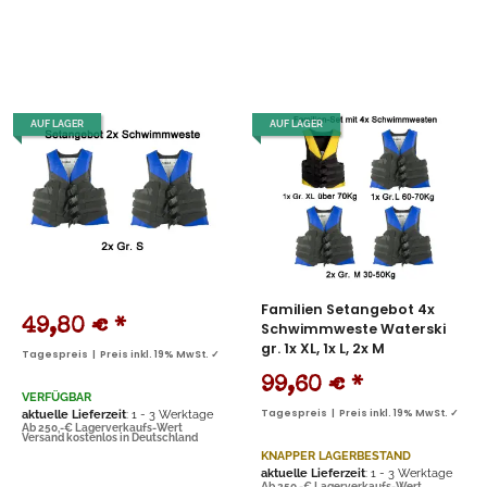
AUF LAGER
AUF LAGER
Familien Setangebot 4x
49,80 €
*
Schwimmweste Waterski
gr. 1x XL, 1x L, 2x M
Tagespreis | Preis inkl. 19% MwSt. ✓
99,60 €
*
VERFÜGBAR
aktuelle Lieferzeit
: 1 - 3 Werktage
Tagespreis | Preis inkl. 19% MwSt. ✓
Ab 250,-€ Lagerverkaufs-Wert
Versand kostenlos in Deutschland
KNAPPER LAGERBESTAND
aktuelle Lieferzeit
: 1 - 3 Werktage
Ab 250,-€ Lagerverkaufs-Wert