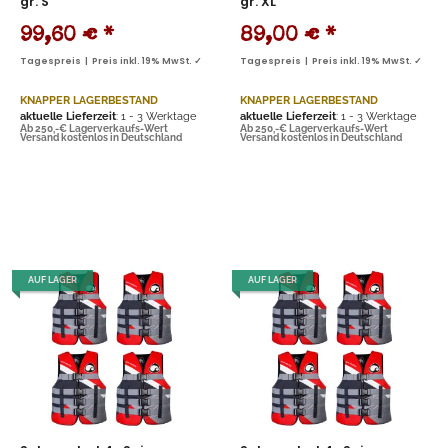
gr. S
gr. XL
99,60 €
*
89,00 €
*
Tagespreis | Preis inkl. 19% MwSt. ✓
Tagespreis | Preis inkl. 19% MwSt. ✓
KNAPPER LAGERBESTAND
KNAPPER LAGERBESTAND
aktuelle Lieferzeit
: 1 - 3 Werktage
aktuelle Lieferzeit
: 1 - 3 Werktage
Ab 250,-€ Lagerverkaufs-Wert
Ab 250,-€ Lagerverkaufs-Wert
Versand kostenlos in Deutschland
Versand kostenlos in Deutschland
AUF LAGER
AUF LAGER