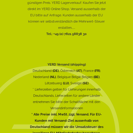
günstigen Preis. YERD Lagerverkauf: Kaufen Sie jetzt
direkt im YERD Online Shop. Versand ausserhalb der
EU bitte auf Anfrage. Kunden ausserhalb der EU
können wir selbstverständlich die Mehrwert-Steuer
erstatten......
Tel.: +49 (0) 7821 58838 30
YERD Versand (shipping)
Deutschland
(DE)
, Österreich
(AT)
, France
(FR)
,
Nederland
(NL)
, Belgique België Belgien
(BE)
,
Lëtzebuerg
(LU)
, Sverige
(SE)
* Lieferzeiten gelten für Lieferungen innerhalb
Deutschlands, Lieferzeiten für andere Länder
entnehmen Sie bitte der Schaltfläche mit den
Versandinformationen
* Alle Preise inkl. MwSt. zzgl. Versand. Für EU-
Kunden mit Versand-Ziel ausserhalb von
Deutschland müssen wir die Umsatzsteuer des