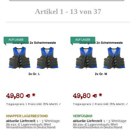
Artikel 1 - 13 von 37
AUF LAGER
AUF LAGER
49,80 €
*
49,80 €
*
Tagespreis | Preis inkl. 19% MwSt. ✓
Tagespreis | Preis inkl. 19% MwSt. ✓
KNAPPER LAGERBESTAND
VERFÜGBAR
aktuelle Lieferzeit
: 1 - 3 Werktage
aktuelle Lieferzeit
: 1 - 3 Werktage
Ab 250,-€ Lagerverkaufs-Wert
Ab 250,-€ Lagerverkaufs-Wert
Versand kostenlos in Deutschland
Versand kostenlos in Deutschland