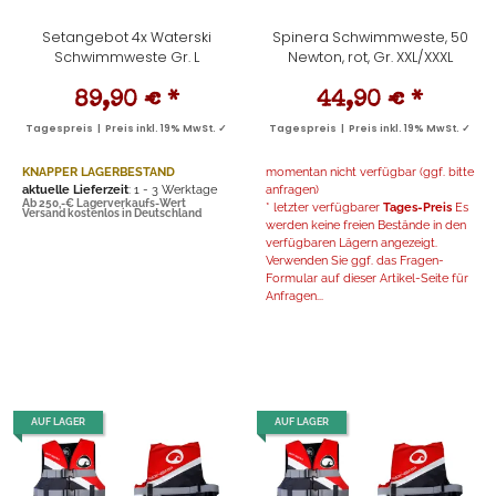
Setangebot 4x Waterski
Spinera Schwimmweste, 50
Schwimmweste Gr. L
Newton, rot, Gr. XXL/XXXL
89,90 €
*
44,90 €
*
Tagespreis | Preis inkl. 19% MwSt. ✓
Tagespreis | Preis inkl. 19% MwSt. ✓
KNAPPER LAGERBESTAND
momentan nicht verfügbar (ggf. bitte
aktuelle Lieferzeit
: 1 - 3 Werktage
anfragen)
Ab 250,-€ Lagerverkaufs-Wert
* letzter verfügbarer
Tages-Preis
Es
Versand kostenlos in Deutschland
werden keine freien Bestände in den
verfügbaren Lägern angezeigt.
Verwenden Sie ggf. das Fragen-
Formular auf dieser Artikel-Seite für
Anfragen...
AUF LAGER
AUF LAGER