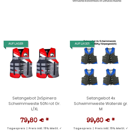
Versand kostenlos in Deutschland
AUF LAGER
AUF LAGER
Setangebot 2xSpinera
Setangebot 4x
Schwimmweste 50N rot Gr.
Schwimmweste Waterski gr.
L/XL
M
79,80 €
*
99,60 €
*
Tagespreis | Preis inkl. 19% MwSt. ✓
Tagespreis | Preis inkl. 19% MwSt. ✓