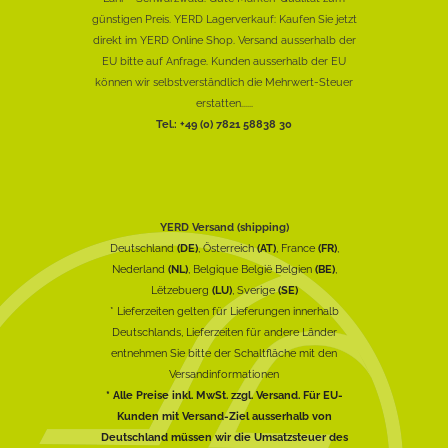
günstigen Preis. YERD Lagerverkauf: Kaufen Sie jetzt
direkt im YERD Online Shop. Versand ausserhalb der
EU bitte auf Anfrage. Kunden ausserhalb der EU
können wir selbstverständlich die Mehrwert-Steuer
erstatten......
Tel.: +49 (0) 7821 58838 30
YERD Versand (shipping)
Deutschland
(DE)
, Österreich
(AT)
, France
(FR)
,
Nederland
(NL)
, Belgique België Belgien
(BE)
,
Lëtzebuerg
(LU)
, Sverige
(SE)
* Lieferzeiten gelten für Lieferungen innerhalb
Deutschlands, Lieferzeiten für andere Länder
entnehmen Sie bitte der Schaltfläche mit den
Versandinformationen
* Alle Preise inkl. MwSt. zzgl. Versand. Für EU-
Kunden mit Versand-Ziel ausserhalb von
Deutschland müssen wir die Umsatzsteuer des