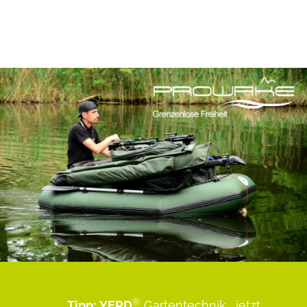
®
Tipp:
YERD
Gartentechnik
...jetzt