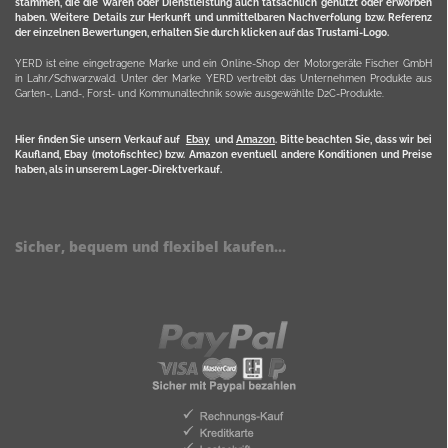
stammen, die die Waren oder Dienstleistung auch tatsächlich genutzt oder erworben
haben. Weitere Details zur Herkunft und unmittelbaren Nachverfolung bzw. Referenz
der einzelnen Bewertungen, erhalten Sie durch klicken auf das Trustami-Logo.
YERD ist eine eingetragene Marke und ein Online-Shop der Motorgeräte Fischer GmbH
in Lahr/Schwarzwald. Unter der Marke YERD vertreibt das Unternehmen Produkte aus
Garten-, Land-, Forst- und Kommunaltechnik sowie ausgewählte D2C-Produkte.
Hier finden Sie unsern Verkauf auf
Ebay
und
Amazon
. Bitte beachten Sie, dass wir bei
Kaufland, Ebay (motofischtec) bzw. Amazon eventuell andere Konditionen und Preise
haben, als in unserem Lager-Direktverkauf.
Sicher, bequem und flexibel kaufen...