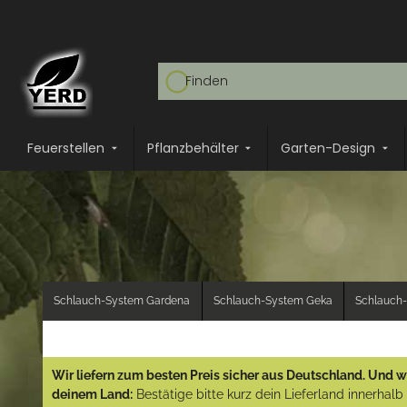
Feuerstellen
Pflanzbehälter
Garten-Design
Schlauch-System Gardena
Schlauch-System Geka
Schlauch-
Wir liefern zum besten Preis sicher aus Deutschland. Und wi
deinem Land:
Bestätige bitte kurz dein Lieferland innerhal