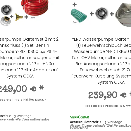
serpumpe GartenSet 2 mit 2-
YERD Wasserpumpe Garten m
 Anschluss (!) Set: Benzin
(!) Feuerwehrschlauch Set:
umpe YERD TKB50 5,5 PS 4-
Wasserpumpe YERD TKB50 5
 Motor, selbstansaugend mit
Takt OHV Motor, selbstansa
augschlauch 2" Zoll + 20m
5m Ansaugschlauch 2" Zol
hlauch 1" Zoll + Adapter auf
Feuerwehrschlauch 2" Zo
System GEKA
Feuerwehr-Kupplung System 
System GEKA
249,00 €
*
239,90 €
spreis | Preis inkl. 19% MwSt. ✓
Tagespreis | Preis inkl. 19% Mw
erzeit
: 2 - 3 Werktage
VERFÜGBAR
erverkaufs-Wert Versand kostenlos in
aktuelle Lieferzeit
: 2 - 3 Werktage
Ab 250,-€ Lagerverkaufs-Wert Versand kos
Deutschland