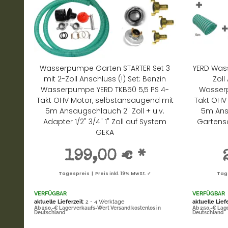
Wasserpumpe Garten STARTER Set 3
YERD Was
mit 2-Zoll Anschluss (!) Set: Benzin
Zoll
Wasserpumpe YERD TKB50 5,5 PS 4-
Wasserp
Takt OHV Motor, selbstansaugend mit
Takt OHV
5m Ansaugschlauch 2" Zoll + u.v.
5m Ans
Adapter 1/2" 3/4" 1" Zoll auf System
Gartensc
GEKA
199,00 €
*
Tagespreis | Preis inkl. 19% MwSt. ✓
Tage
VERFÜGBAR
VERFÜGBAR
aktuelle Lieferzeit
: 2 - 4 Werktage
aktuelle Lief
Ab 250,-€ Lagerverkaufs-Wert Versand kostenlos in
Ab 250,-€ Lag
Deutschland
Deutschland