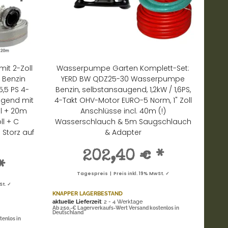
it 2-Zoll
Wasserpumpe Garten Komplett-Set:
 Benzin
YERD BW QDZ25-30 Wasserpumpe
,5 PS 4-
Benzin, selbstansaugend, 1,2kW / 1,6PS,
ugend mit
4-Takt OHV-Motor EURO-5 Norm, 1" Zoll
l + 20m
Anschlüsse incl. 40m (!)
ll + C
Wasserschlauch & 5m Saugschlauch
Storz auf
& Adapter
202,40 €
*
*
Tagespreis | Preis inkl. 19% MwSt. ✓
St. ✓
KNAPPER LAGERBESTAND
aktuelle Lieferzeit
: 2 - 4 Werktage
Ab 250,-€ Lagerverkaufs-Wert Versand kostenlos in
Deutschland
tenlos in