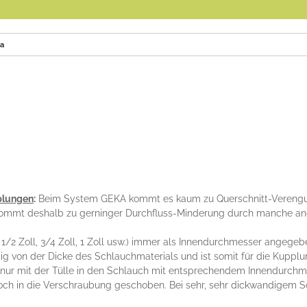
ka
plungen
:
Beim System GEKA kommt es kaum zu Querschnitt-Verengun
 kommt deshalb zu gerninger Durchfluss-Minderung durch manche 
1/2 Zoll, 3/4 Zoll, 1 Zoll usw.) immer als Innendurchmesser angeg
g von der Dicke des Schlauchmaterials und ist somit für die Kupplun
nur mit der Tülle in den Schlauch mit entsprechendem Innendurchm
och in die Verschraubung geschoben. Bei sehr, sehr dickwandigem 