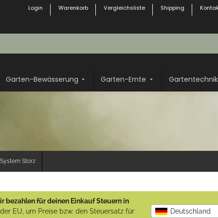
Login
Warenkorb
Vergleichsliste
Shipping
Kontak
Garten-Bewässerung
Garten-Ernte
Gartentechnik
System Storz
r bezahlen für deinen Einkauf Steuern in
b der EU, um Preise bzw. den Steuersatz für
Deutschland