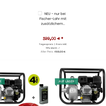
399,00 €
*
Tagespreis | Preis inkl.
19% MwSt. ✓
Alter Preis:
469,00 €
R
AUF LAGER